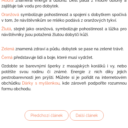
Modrá
znamená energii a oblohu. Déšť padá z modré oblohy a
zajišťuje tak vodu pro dobytek.
Oranžová
symbolizuje pohostinnost a spojení s dobytkem spočívá
v tom, že návštěvníkům se mléko podává z oranžových tykví.
Žlutá
, stejně jako oranžová, symbolizuje pohostinnost a lůžka pro
návštěvníky jsou potažená žlutou dobytčí kůží.
Zelená
znamená zdraví a půdu, dobytek se pase na zelené trávě.
Černá
představuje lidi a boje, které musí vydržet.
Ozdobte se barevnými šperky z masajských korálků i vy, nebo
potěšte svou rodinu či známé. Energie z nich díky jejich
pestrobarevnosti jen prýští. Můžete si je pořídit na internetovém
obchůdku
Dárky s myšlenkou
, kde zároveň podpoříte rozumnou
formu obchodu.
Předchozí článek
Další článek