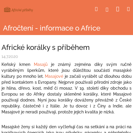
Přejít
Nák
Hledat
Přihlášení
na
obsah
koší
Afročtení - informace o Africe
Africké korálky s příběhem
14.7.2020
Keňský kmen
Masajů
je známý zejména díky svým ručně
vyráběným šperkům, které jsou důležitou součástí masajské
kultury po mnoho let.
Masajové
je začali vyrábět už dlouhou dobu
před kontaktem s Evropany. Nejprve používali přírodní zdroje jako
je hlína, dřevo, kost, měď či mosaz. V 19. století díky obchodu s
Evropou se do Afriky dostaly skleněné korálky, které Masajové
používají dodnes. Nyní jsou korálky dováženy převážně z České
republiky, částečně i z Itálie. Je tu dovoz i z Číny a Indie, ale
Masajové je neradi používají, protože jejich kvalita je nízká.
Masajské ženy si každý den vyčleňují čas na setkání a na práci na
korálkových špercích jako jsou přívěsky, náramky a náhrdelníky.