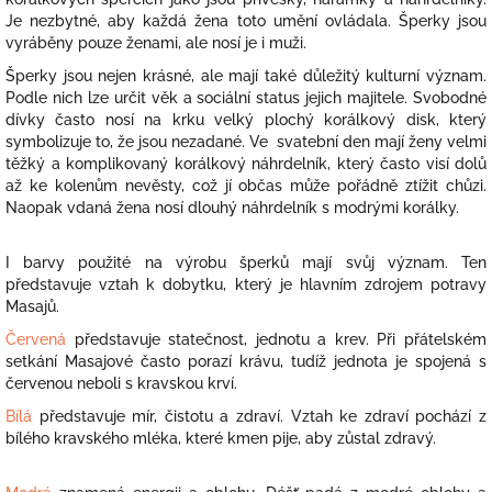
Je nezbytné, aby každá žena toto umění ovládala. Šperky jsou
vyráběny pouze ženami, ale nosí je i muži.
Šperky jsou nejen krásné, ale mají také důležitý kulturní význam.
Podle nich lze určit věk a sociální status jejich majitele. Svobodné
dívky často nosí na krku velký plochý korálkový disk, který
symbolizuje to, že jsou nezadané. Ve svatební den mají ženy velmi
těžký a komplikovaný korálkový náhrdelník, který často visí dolů
až ke kolenům nevěsty, což jí občas může pořádně ztížit chůzi.
Naopak vdaná žena nosí dlouhý náhrdelník s modrými korálky.
I barvy použité na výrobu šperků mají svůj význam. Ten
představuje vztah k dobytku, který je hlavním zdrojem potravy
Masajů.
Červená
představuje statečnost, jednotu a krev. Při přátelském
setkání Masajové často porazí krávu, tudíž jednota je spojená s
červenou neboli s kravskou krví.
Bílá
představuje mír, čistotu a zdraví. Vztah ke zdraví pochází z
bílého kravského mléka, které kmen pije, aby zůstal zdravý.