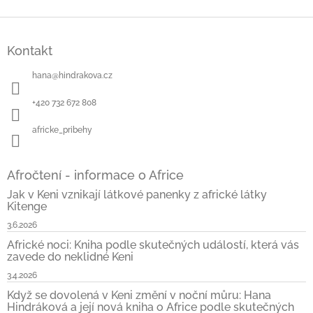
Z
á
Kontakt
p
a
hana
@
hindrakova.cz
t
í
+420 732 672 808
africke_pribehy
Afročtení - informace o Africe
Jak v Keni vznikají látkové panenky z africké látky
Kitenge
3.6.2026
Africké noci: Kniha podle skutečných událostí, která vás
zavede do neklidné Keni
3.4.2026
Když se dovolená v Keni změní v noční můru: Hana
Hindráková a její nová kniha o Africe podle skutečných