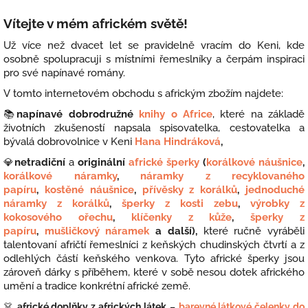
Vítejte v mém africkém světě!
Už více než dvacet let se pravidelně vracím do Keni, kde
osobně spolupracuji s místními řemeslníky a čerpám inspiraci
pro své napínavé romány.
V tomto internetovém obchodu s africkým zbožím najdete:
📚
napínavé dobrodružné
knihy o Africe
, které na základě
životních zkušeností napsala spisovatelka, cestovatelka a
bývalá dobrovolnice v Keni
Hana Hindráková
,
💎
netradiční
a
originální
africké šperky
(
korálkové náušnice
,
korálkové náramky
,
náramky z recyklovaného
papíru
,
kostěné náušnice
,
přívěsky z korálků
,
jednoduché
náramky z korálků
,
šperky z kosti zebu
,
výrobky z
kokosového ořechu
,
klíčenky z kůže
,
šperky z
papíru
,
mušličkový náramek
a další),
které ručně vyráběli
talentovaní afričtí řemeslníci z keňských chudinských čtvrtí a z
odlehlých částí keňského venkova. Tyto africké šperky jsou
zároveň dárky s příběhem, které v sobě nesou dotek afrického
umění a tradice konkrétní africké země.
👗
africké doplňky z afrických látek
–
barevné látkové čelenky do