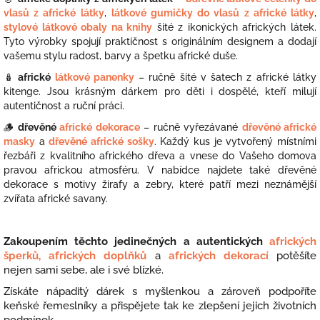
vlasů z africké látky
,
látkové gumičky do vlasů z africké látky
,
stylové látkové obaly na knihy
šité z ikonických afrických látek.
Tyto výrobky spojují praktičnost s originálním designem a dodají
vašemu stylu radost, barvy a špetku africké duše.
🪆
africké
látkové panenky
– ručně šité v šatech z africké látky
kitenge. Jsou krásným dárkem pro děti i dospělé, kteří milují
autentičnost a ruční práci.
🪵
dřevěné
africké dekorace
– ručně vyřezávané
dřevěné africké
masky
a
dřevěné africké sošky
. Každý kus je vytvořený místními
řezbáři z kvalitního afrického dřeva a vnese do Vašeho domova
pravou africkou atmosféru. V nabídce najdete také dřevěné
dekorace s motivy žirafy a zebry, které patří mezi neznámější
zvířata africké savany.
Zakoupením těchto jedinečných a autentických
afrických
šperků,
afrických doplňků
a
afrických dekorací
potěšíte
nejen sami sebe, ale i své blízké.
Získáte nápaditý dárek s myšlenkou a zároveň podpoříte
keňské řemeslníky a přispějete tak ke zlepšení jejich životních
podmínek.