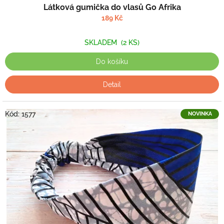
Látková gumička do vlasů Go Afrika
189 Kč
SKLADEM
(2 KS)
Do košíku
Detail
Kód:
1577
NOVINKA