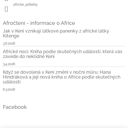
africke_pribehy
Afročtení - informace o Africe
Jak v Keni vznikají látkové panenky z africké látky
Kitenge
3.6.2026
Africké noci: Kniha podle skutečných událostí, která vás
zavede do neklidné Keni
3.4.2026
Když se dovolená v Keni změní v noční můru: Hana
Hindráková a její nová kniha o Africe podle skutečných
událostí
6.3.2026
Facebook