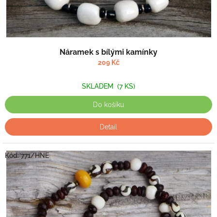
Náramek s bílými kamínky
209 Kč
SKLADEM
(7 KS)
Do košíku
Detail
Kód:
771/HNE