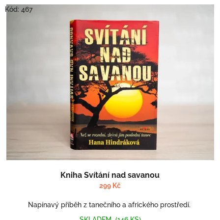
Kód:
467
Průměrné
Kniha Svítání nad savanou
hodnocení
produktu
299 Kč
je
5,0
Napínavý příběh z tanečního a afrického prostředí.
z
SKLADEM
(146 KS)