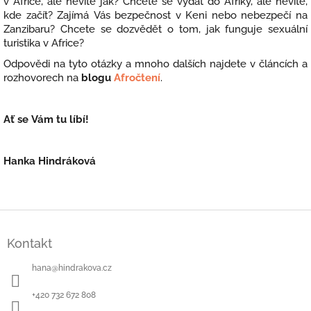
v Africe, ale nevíte jak? Chcete se vydat do Afriky, ale nevíte,
kde začít? Zajímá Vás bezpečnost v Keni nebo nebezpečí na
Zanzibaru? Chcete se dozvědět o tom, jak funguje sexuální
turistika v Africe?
Odpovědi na tyto otázky a mnoho dalších najdete v článcích a
rozhovorech na
blogu
Afročtení
.
Ať se Vám tu líbí!
Hanka Hindráková
Z
á
Kontakt
p
a
hana
@
hindrakova.cz
t
í
+420 732 672 808