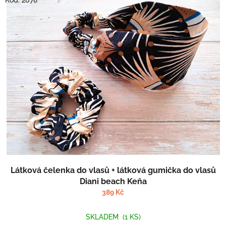
Kód:
2078
Látková čelenka do vlasů + látková gumička do vlasů
Diani beach Keňa
389 Kč
SKLADEM
(1 KS)