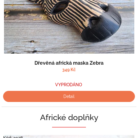
Průměrné
Dřevěná africká maska Zebra
hodnocení
produktu
349 Kč
je
5,0
VYPRODÁNO
z
5
Detail
hvězdiček.
Africké doplňky