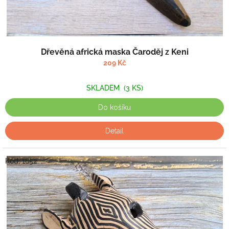
Dřevěná africká maska Čaroděj z Keni
209 Kč
SKLADEM
(3 KS)
Do košíku
Detail
Kód:
1652