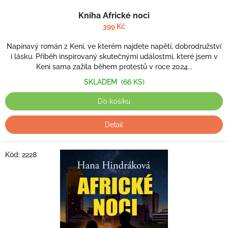
o
Průměrné
b
Kniha Africké noci
hodnocení
c
produktu
399 Kč
je
h
5,0
Napínavý román z Keni, ve kterém najdete napětí, dobrodružství
o
z
i lásku. Příběh inspirovaný skutečnými událostmi, které jsem v
d
5
Keni sama zažila během protestů v roce 2024...
hvězdiček.
s
SKLADEM
(66 KS)
a
Do košíku
f
r
Detail
i
c
Kód:
2228
k
ý
m
z
b
o