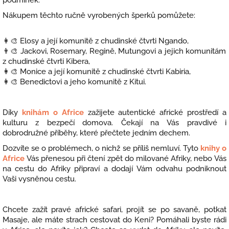
Nákupem těchto ručně vyrobených šperků pomůžete:
👩‍🎨 Elosy a její komunitě z chudinské čtvrti Ngando,
👨‍🎨 Jackovi, Rosemary, Regině, Mutungovi a jejich komunitám
z chudinské čtvrti Kibera,
👩‍🎨 Monice a její komunitě z chudinské čtvrti Kabiria,
👩‍🎨 Benedictovi a jeho komunitě z Kitui.
Díky
knihám o Africe
zažijete autentické africké prostředí a
kulturu z bezpečí domova. Čekají na Vás pravdivé i
dobrodružné příběhy, které přečtete jedním dechem.
Dozvíte se o problémech, o nichž se příliš nemluví. Tyto
knihy o
Africe
Vás přenesou při čtení zpět do milované Afriky, nebo Vás
na cestu do Afriky připraví a dodají Vám odvahu podniknout
Vaši vysněnou cestu.
Chcete zažít pravé africké safari, projít se po savaně, potkat
Masaje, ale máte strach cestovat do Keni? Pomáhali byste rádi