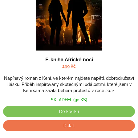
ž
í
m
E-kniha Africké noci
299 Kč
Napínavý román z Keni, ve kterém najdete napětí, dobrodružství
i lásku. Příběh inspirovaný skutečnými událostmi, které jsem v
Keni sama zažila během protestů v roce 2024
SKLADEM
(92 KS)
Do košíku
Detail