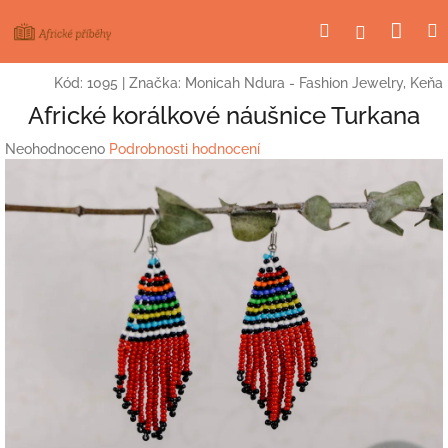
Přejít
Nák
Hledat
Přihlášení
na
obsah
koší
Kód:
1095
|
Značka:
Monicah Ndura - Fashion Jewelry, Keňa
Africké korálkové náušnice Turkana
Průměrné
Neohodnoceno
Podrobnosti hodnocení
hodnocení
produktu
je
0,0
z
5
hvězdiček.