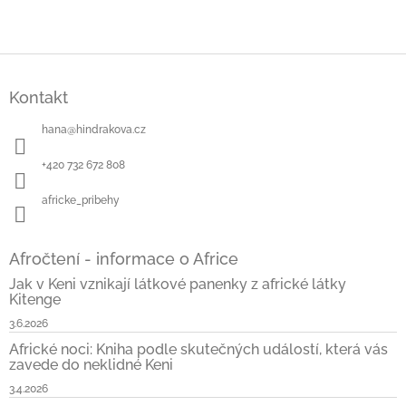
Z
á
Kontakt
p
a
hana
@
hindrakova.cz
t
í
+420 732 672 808
africke_pribehy
Afročtení - informace o Africe
Jak v Keni vznikají látkové panenky z africké látky
Kitenge
3.6.2026
Africké noci: Kniha podle skutečných událostí, která vás
zavede do neklidné Keni
3.4.2026