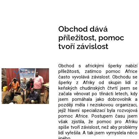
Obchod dává
příležitost, pomoc
tvoří závislost
Obchod s africkými šperky nabízí
příležitosti, zatímco pomoc Africe
často vyvolává závislost. Obchodu se
šperky z Afriky od skupin lidí z
keňských chudinských čtvrtí jsem se
začala věnovat po třinácti letech, kdy
jsem pomáhala jako dobrovolník a
později měla i neziskovou organizaci,
jejíž hlavní specializací byla rozvojová
pomoc Africe. Postupem času jsem
však zjistila, že pomoc pro Afriku
spíše tvoří závislost, než aby problémy
lidí vyřešila. A tak jsem vymyslela něco
jiného.