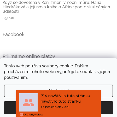
Když se dovolená v Keni změní v noční můru: Hana
Hindráková a její nová kniha o Africe podle skutečných
událostí
6.3.2026
Facebook
Přijímáme online platby
Tento web používá soubory cookie. Dalším
procházením tohoto webu vyjadřujete souhlas s jejich
používáním.
Oficiální stránky Hany Hindrákové
Vše kolem Afriky
Nastavení
Mini e-kniha zdarma
Objevte kouzlo afrických látek
714 navštívilo tuto stránku
navštívilo tuto stránku
za posledních 7 dní
Souhlasím
Copyright 2026
Africké příběhy
. Všechna práva
Vytvořil Shoptet
Overenyweb.cz
vyhrazena.
Mini e-kniha TAJEMNÝ PILOT zdarma