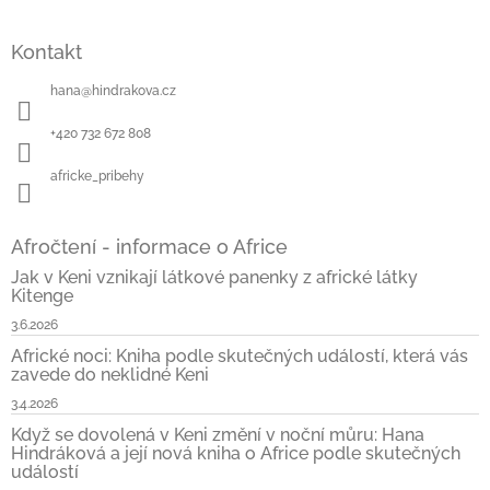
á
Z
d
á
a
Kontakt
p
c
a
í
hana
@
hindrakova.cz
t
p
í
r
+420 732 672 808
v
k
africke_pribehy
y
v
ý
Afročtení - informace o Africe
p
i
Jak v Keni vznikají látkové panenky z africké látky
s
Kitenge
u
3.6.2026
Africké noci: Kniha podle skutečných událostí, která vás
zavede do neklidné Keni
3.4.2026
Když se dovolená v Keni změní v noční můru: Hana
Hindráková a její nová kniha o Africe podle skutečných
událostí