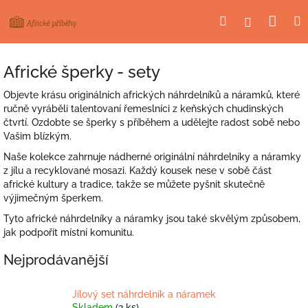
Přejít
Nák
Hledat
Přihlášení
na
obsah
koší
Africké šperky - sety
Objevte krásu originálních afrických náhrdelníků a náramků, které
ručně vyráběli talentovaní řemeslníci z keňských chudinských
čtvrtí. Ozdobte se šperky s příběhem a udělejte radost sobě nebo
Vašim blízkým.
Naše kolekce zahrnuje nádherné originální náhrdelníky a náramky
z jílu a recyklované mosazi. Každý kousek nese v sobě část
africké kultury a tradice, takže se můžete pyšnit skutečně
výjimečným šperkem.
Tyto africké náhrdelníky a náramky jsou také skvělým způsobem,
jak podpořit místní komunitu.
Nejprodávanější
Jílový set náhrdelník a náramek
Skladem
(2 ks)