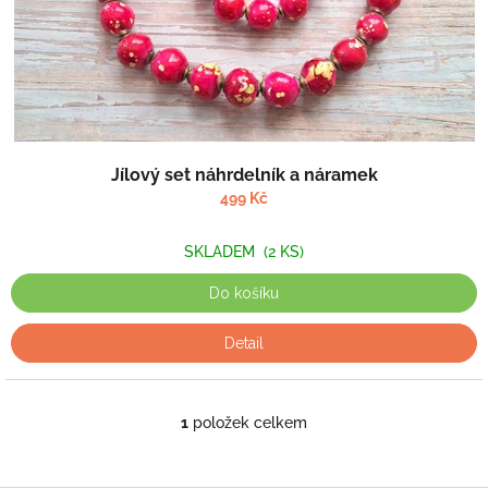
u
k
t
ů
Jílový set náhrdelník a náramek
499 Kč
SKLADEM
(2 KS)
Do košíku
Detail
1
položek celkem
O
v
l