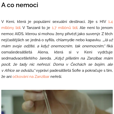
A co nemoci
V Keni, která je populární sexuální destinací, žije s HIV
1,4
milióny lidí
. V Tanzanii to je
1,7 miliónů lidí
. Ale není to jenom
nemoc AIDS, kterou si mohou ženy přivézt jako suvenýr. Z těch
nejčastějších se jedná o syfilis, chlamydie nebo kapavku.
„Já už
mám svoje odžité, a když onemocním, tak onemocním,“
říká
osmašedesátiletá Alena, která si v Keni vydržuje
sedmadvacetiletého Jareda.
„Když přiletím na Zanzibar, mám
pocit, že tady nic nehrozí. Doma v Čechách se bojím, ale
v Africe se odvážu,“
vypráví padesátiletá Sofie a pokračuje s tím,
že ani
očkování na Zanzibar
neřeší.