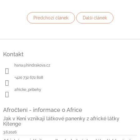
Předchozí článek
Další článek
Z
á
Kontakt
p
a
hana
@
hindrakova.cz
t
í
+420 732 672 808
africke_pribehy
Afročtení - informace o Africe
Jak v Keni vznikají látkové panenky z africké látky
Kitenge
3.6.2026