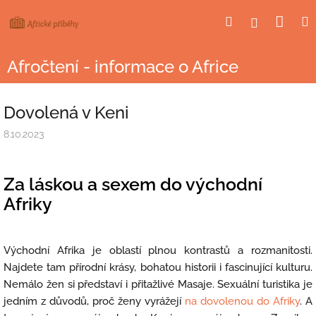
Přejít
Nák
Hledat
Přihlášení
na
obsah
koší
Afročtení - informace o Africe
Dovolená v Keni
8.10.2023
Za láskou a sexem do východní
Afriky
Východní Afrika je oblastí plnou kontrastů a rozmanitosti.
Najdete tam přírodní krásy, bohatou historii i fascinující kulturu.
Nemálo žen si představí i přitažlivé Masaje. Sexuální turistika je
jedním z důvodů, proč ženy vyrážejí
na dovolenou do Afriky
. A