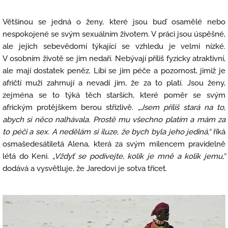
Většinou se jedná o ženy, které jsou buď osamělé nebo
nespokojené se svým sexuálním životem. V práci jsou úspěšné,
ale jejich sebevědomí týkající se vzhledu je velmi nízké.
V osobním životě se jim nedaří. Nebývají příliš fyzicky atraktivní,
ale mají dostatek peněz. Líbí se jim péče a pozornost, jimiž je
afričtí muži zahrnují a nevadí jim, že za to platí. Jsou ženy,
zejména se to týká těch starších, které poměr se svým
africkým protějškem berou střízlivě.
„Jsem příliš stará na to,
abych si něco nalhávala. Prostě mu všechno platím a mám za
to péči a sex. A nedělám si iluze, že bych byla jeho jediná,“
říká
osmašedesátiletá Alena, která za svým milencem pravidelně
létá do Keni.
„Vždyť se podívejte, kolik je mně a kolik jemu,“
dodává a vysvětluje, že Jaredovi je sotva třicet.