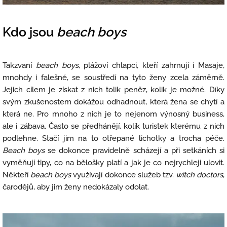
Kdo jsou
beach boys
Takzvaní
beach boys
, plážoví chlapci, kteří zahrnují i Masaje,
mnohdy i falešné, se soustředí na tyto ženy zcela záměrně.
Jejich cílem je získat z nich tolik peněz, kolik je možné. Díky
svým zkušenostem dokážou odhadnout, která žena se chytí a
která ne. Pro mnoho z nich je to nejenom výnosný business,
ale i zábava. Často se předhánějí, kolik turistek kterému z nich
podlehne. Stačí jim na to otřepané lichotky a trocha péče.
Beach boys
se dokonce pravidelně scházejí a při setkáních si
vyměňují tipy, co na bělošky platí a jak je co nejrychleji ulovit.
Někteří
beach boys
využívají dokonce služeb tzv.
witch doctors
,
čarodějů, aby jim ženy nedokázaly odolat.