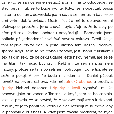
usne (to se samozřejmě nestalo) a on mi na to odpověděl, že
stačí pět minut, že to bude rychlé. Když jsem opět zabrousila
na téma ochrany, dozvěděla jsem se, že se nemusím bát, že se
umí velmi dobře ovládat. Musím říct, že mě to opravdu velmi
překvapilo, protože z jeho chování bylo zřejmé, že turistky po
něm při sexu žádnou ochranu nevyžadují. Barmasaie jsem
potkala při jednodenní návštěvě severu ostrova. Tvrdil, že je
tam teprve čtvrtý den, a ještě nikoho tam nezná. Prodával
šperky. Když jsem se ho rovnou zeptala, jestli nabízí turistkám i
sex, tak mi řekl, že bělošku údajně ještě nikdy neměl, ale že se
mu líbím, tak můžu být první. Řekl mi, že sex na pláži není
možný, protože se tam po setmění pohybuje hodně lidí, ale že
sežene pokoj. A sex že budu mít zdarma. Daniel působil
rovněž na severu ostrova, kde měl
africký obchod
a prodával
šperky
. Nabízel dokonce i
šperky z kosti
. Vyprávěl mi, že
pracoval jako průvodce v Tanzanii, a když jsem se ho zeptala,
jestli je pravda, co se povídá, že Masajové mají sex s turistkami,
řekl mi, že je to pomluva, kterou o nich rozšiřují muslimové, aby
je připravili o business. A když jsem začala předstírat, že bych