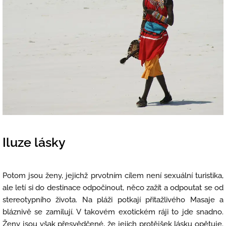
Iluze lásky
Potom jsou ženy, jejichž prvotním cílem není sexuální turistika,
ale letí si do destinace odpočinout, něco zažít a odpoutat se od
stereotypního života. Na pláži potkají přitažlivého Masaje a
bláznivě se zamilují. V takovém exotickém ráji to jde snadno.
Ženy jsou však přesvědčené, že jejich protějšek lásku opětuje.