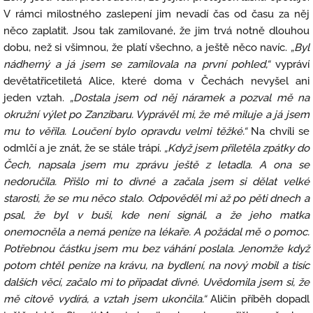
V rámci milostného zaslepení jim nevadí čas od času za něj
něco zaplatit. Jsou tak zamilované, že jim trvá notně dlouhou
dobu, než si všimnou, že platí všechno, a ještě něco navíc.
„Byl
nádherný a já jsem se zamilovala na první pohled,“
vypráví
devětatřicetiletá Alice, které doma v Čechách nevyšel ani
jeden vztah.
„Dostala jsem od něj náramek a pozval mě na
okružní výlet po Zanzibaru. Vyprávěl mi, že mě miluje a já jsem
mu to věřila. Loučení bylo opravdu velmi těžké.“
Na chvíli se
odmlčí a je znát, že se stále trápí.
„Když jsem přiletěla zpátky do
Čech, napsala jsem mu zprávu ještě z letadla. A ona se
nedoručila. Přišlo mi to divné a začala jsem si dělat velké
starosti, že se mu něco stalo. Odpověděl mi až po pěti dnech a
psal, že byl v buši, kde není signál, a že jeho matka
onemocněla a nemá peníze na lékaře. A požádal mě o pomoc.
Potřebnou částku jsem mu bez váhání poslala. Jenomže když
potom chtěl peníze na krávu, na bydlení, na nový mobil a tisíc
dalších věcí, začalo mi to připadat divné. Uvědomila jsem si, že
mě citově vydírá, a vztah jsem ukončila.“
Aličin příběh dopadl