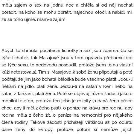
měla zájem o sex na jednu noc a chtěla si od něj nechat
poradit, na koho se mohu obrátit, najednou otočil a nabídl mi,
že se toho ujme, mám-li zájem.
Abych to shrnula: počáteční lichotky a sex jsou zdarma. Co se
týče lichotek, tak Masajové jsou v tom opravdu přeborníci (co
se týče sexu, to nedovedu posoudit, protože jsem to na vlastní
kůži netestovala). Tím si Masajové k sobě ženu připoutají a poté
počítají, že jim jako bohatá běloška bude všechno platit. Jdou-li
někam na jídlo, platí žena. Jedou-li na safari v Keni nebo na
safari v Tanzanii, platí žena. Poté se objevují různé žádosti jako o
mobilní telefon, protože ten jeho je rozbitý (a daná žena přece
chce, aby jí měl z čeho psát), o peníze na krávu pro rodinu, aby
rodina měla z čeho žít, o peníze na nemocnici pro nějakého
člena rodiny. Takové žádosti přicházejí většinou až po odletu
dané ženy do Evropy, protože potom si nemůže jejich