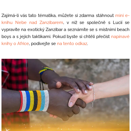
Zajímá-li vás tato tématika, můžete si zdarma stáhnout
mini e-
knihu Nebe nad Zanzibarem
, v níž se společně s Lucií se
vypravíte na exotický Zanzibar a seznámíte se s místními beach
boys a s jejich taktikami. Pokud byste si chtěli přečíst
napínavé
knihy o Africe
, podívejte se
na tento odkaz
.