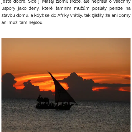
ještě dobře. Sice jí Masaj zlomil srdce, ale nepřišla o všechny
úspory jako ženy, které tamním mužům poslaly peníze na
stavbu domu, a když se do Afriky vrátily, tak zjistily, že ani domy
ani muži tam nejsou.