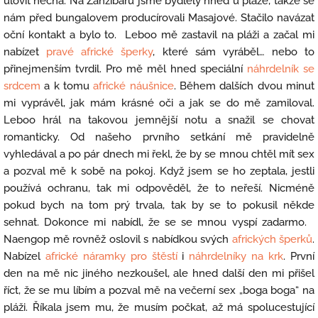
ulovit nechá. Na Zanzibaru jsme bydlely hned u pláže, takže se
nám před bungalovem producírovali Masajové. Stačilo navázat
oční kontakt a bylo to. Leboo mě zastavil na pláži a začal mi
nabízet
pravé africké šperky
, které sám vyráběl… nebo to
přinejmenším tvrdil. Pro mě měl hned speciální
náhrdelník se
srdcem
a k tomu
africké náušnice
. Během dalších dvou minut
mi vyprávěl, jak mám krásné oči a jak se do mě zamiloval.
Leboo hrál na takovou jemnější notu a snažil se chovat
romanticky. Od našeho prvního setkání mě pravidelně
vyhledával a po pár dnech mi řekl, že by se mnou chtěl mít sex
a pozval mě k sobě na pokoj. Když jsem se ho zeptala, jestli
používá ochranu, tak mi odpověděl, že to neřeší. Nicméně
pokud bych na tom prý trvala, tak by se to pokusil někde
sehnat. Dokonce mi nabídl, že se se mnou vyspí zadarmo.
Naengop mě rovněž oslovil s nabídkou svých
afrických šperků
.
Nabízel
africké náramky pro štěstí
i
náhrdelníky na krk
. První
den na mě nic jiného nezkoušel, ale hned další den mi přišel
říct, že se mu líbím a pozval mě na večerní sex „boga boga“ na
pláži. Říkala jsem mu, že musím počkat, až má spolucestující