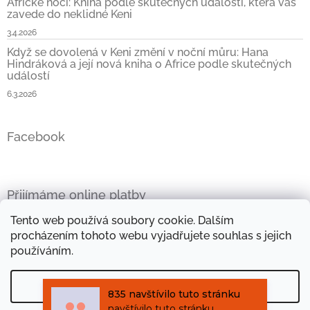
Africké noci: Kniha podle skutečných událostí, která vás
zavede do neklidné Keni
3.4.2026
Když se dovolená v Keni změní v noční můru: Hana
Hindráková a její nová kniha o Africe podle skutečných
událostí
6.3.2026
Facebook
Přijímáme online platby
Tento web používá soubory cookie. Dalším
procházením tohoto webu vyjadřujete souhlas s jejich
používáním.
Oficiální stránky Hany Hindrákové
Vše kolem Afriky
Nastavení
Mini e-kniha zdarma
Objevte kouzlo afrických látek
835 navštívilo tuto stránku
navštívilo tuto stránku