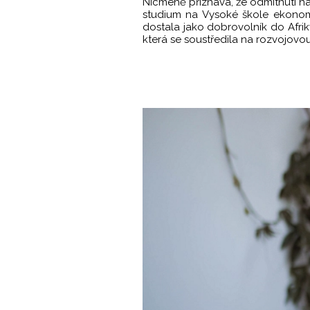
Nicméně přiznává, že odmítnutí nak
studium na Vysoké škole ekonomi
dostala jako dobrovolník do Afriky
která se soustředila na rozvojov