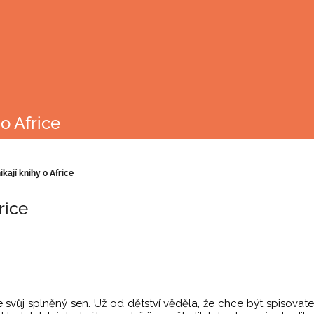
o Africe
ikají knihy o Africe
rice
e svůj splněný sen. Už od dětství věděla, že chce být spisovat