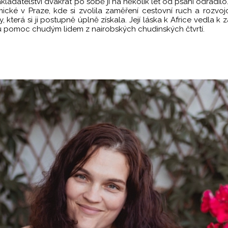
ladatelství dvakrát po sobě ji na několik let od psaní odradilo.
cké v Praze, kde si zvolila zaměření cestovní ruch a rozvoj
, která si ji postupně úplně získala. Její láska k Africe vedla 
ou pomoc chudým lidem z nairobských chudinských čtvrtí.