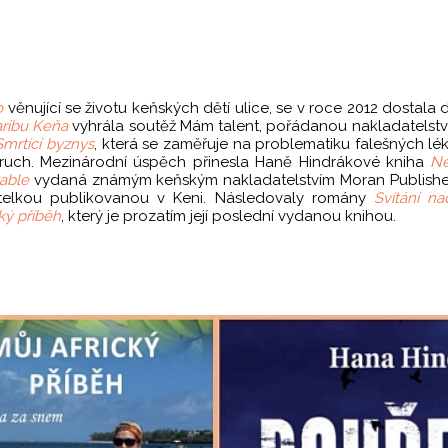
o
věnující se životu keňských dětí ulice, se v roce 2012 dostala
ribu Keňa
vyhrála soutěž Mám talent, pořádanou nakladatelstv
Smrtící byznys
, která se zaměřuje na problematiku falešných lék
ozruch. Mezinárodní úspěch přinesla Haně Hindrákové kniha
N
able
vydaná známým keňským nakladatelstvím Moran Publisher
atelkou publikovanou v Keni. Následovaly romány
Svítání n
ký příběh
, který je prozatím její poslední vydanou knihou.