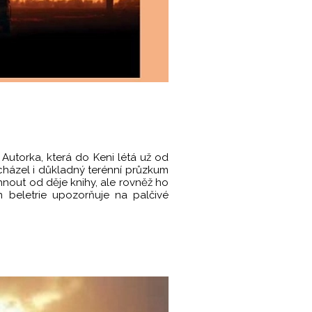
. Autorka, která do Keni létá už od
cházel i důkladný terénní průzkum
hnout od děje knihy, ale rovněž ho
m beletrie upozorňuje na palčivé