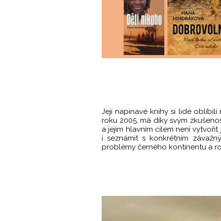
Její napínavé knihy si lidé oblíbi
roku 2005, má díky svým zkušenos
a jejím hlavním cílem není vytvoř
i seznámit s konkrétním závažný
problémy černého kontinentu a ro