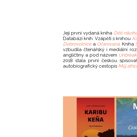
Její první vydaná kniha
Děti nikoh
Databázi knih. Vzápětí s knihou
Ka
Dobrovolnice
a
Očarovaná
. Kniha
vzbudila čtenářský i mediální r
angličtiny a pod názvem
Unbreak
2018 stala první českou spisov
autobiografický cestopis
Můj afric