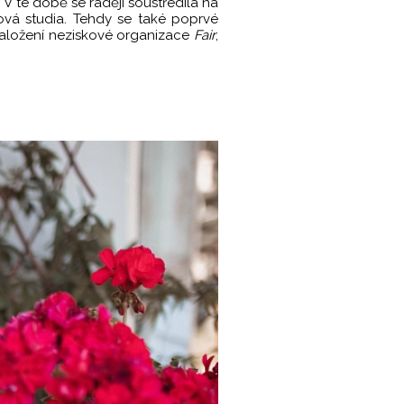
 V té době se raději soustředila na
ová studia. Tehdy se také poprvé
k založení neziskové organizace
Fair
,