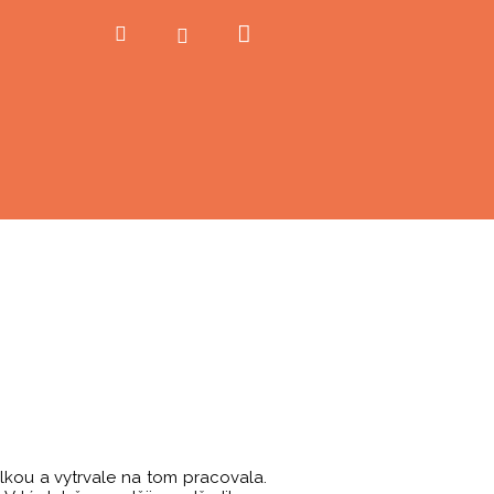
Nákupní
Hledat
Přihlášení
košík
elkou a vytrvale na tom pracovala.