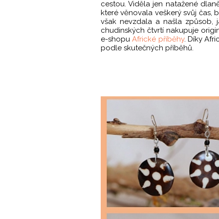
cestou. Viděla jen natažené dlan
které věnovala veškerý svůj čas, b
však nevzdala a našla způsob,
chudinských čtvrtí nakupuje orig
e-shopu
Africké příběhy
. Díky Afr
podle skutečných příběhů.