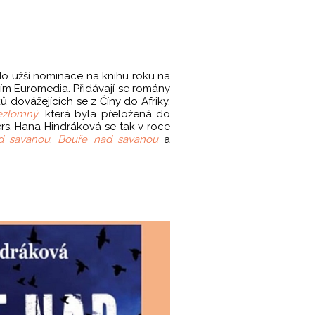
 do užší nominace na knihu roku na
ím Euromedia. Přidávají se romány
ů dovážejících se z Číny do Afriky,
ezlomný
, která byla přeložená do
s. Hana Hindráková se tak v roce
ad savanou
,
Bouře nad savanou
a