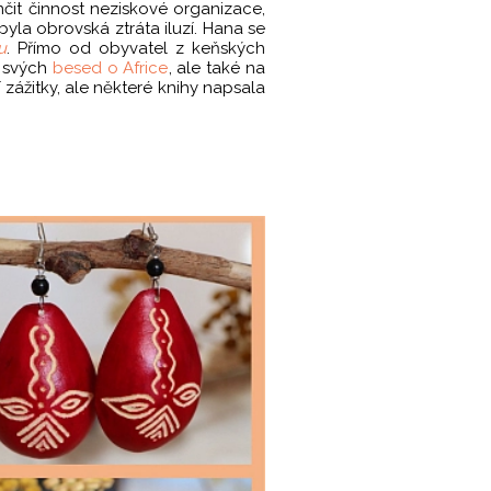
čit činnost neziskové organizace,
byla obrovská ztráta iluzí. Hana se
u
. Přímo od obyvatel z keňských
 svých
besed o Africe
, ale také na
ní zážitky, ale některé knihy napsala