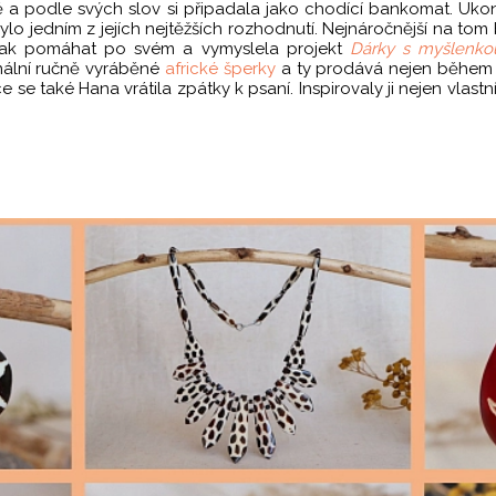
ě a podle svých slov si připadala jako chodící bankomat. Ukon
ylo jedním z jejích nejtěžších rozhodnutí. Nejnáročnější na tom 
 jak pomáhat po svém a vymyslela projekt
Dárky s myšlenko
inální ručně vyráběné
africké šperky
a ty prodává nejen během
ice se také Hana vrátila zpátky k psaní. Inspirovaly ji nejen vlast