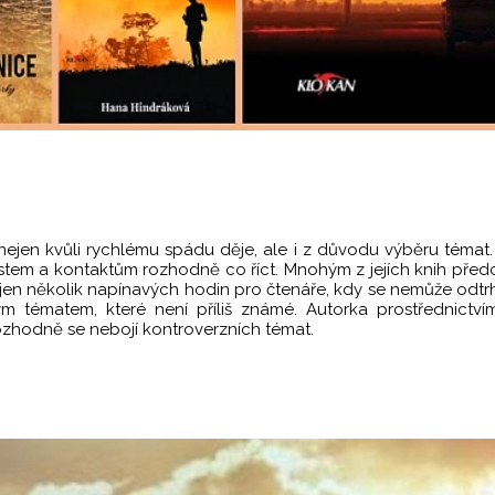
li nejen kvůli rychlému spádu děje, ale i z důvodu výběru témat
tem a kontaktům rozhodně co říct. Mnohým z jejích knih před
it jen několik napínavých hodin pro čtenáře, kdy se nemůže odtr
m tématem, které není příliš známé. Autorka prostřednictví
zhodně se nebojí kontroverzních témat.