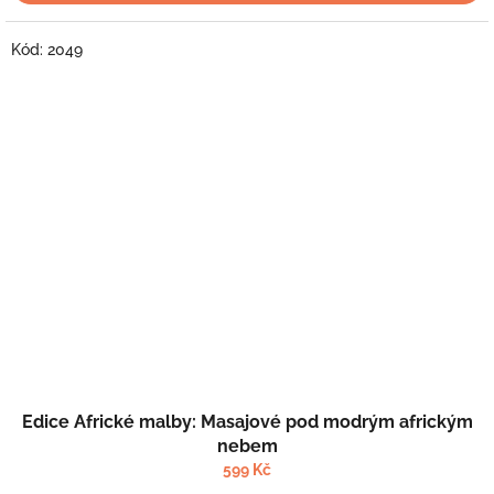
Kód:
2049
Průměrné
Edice Africké malby: Masajové pod modrým africkým
hodnocení
produktu
nebem
je
599 Kč
5,0