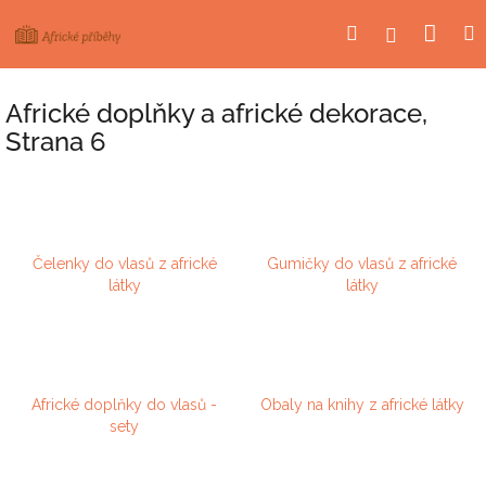
Přejít
Nák
Hledat
Přihlášení
na
obsah
koší
Africké doplňky a africké dekorace
,
Strana 6
Čelenky do vlasů z africké
Gumičky do vlasů z africké
látky
látky
Africké doplňky do vlasů -
Obaly na knihy z africké látky
sety