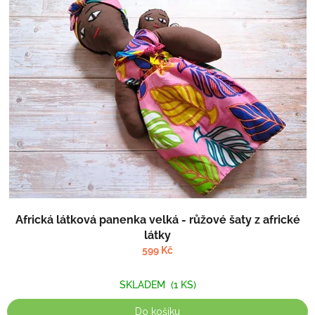
u
p
k
i
t
s
ů
p
r
o
d
u
k
t
ů
Africká látková panenka velká - růžové šaty z africké
látky
599 Kč
SKLADEM
(1 KS)
Do košíku