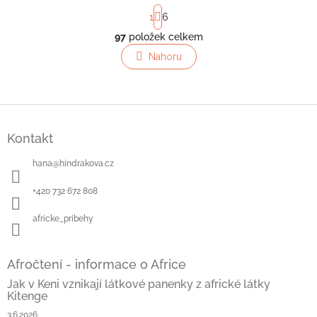
S
1
6
t
r
97
položek celkem
O
á
v
Nahoru
n
l
k
o
á
v
d
á
a
Z
n
c
á
í
í
Kontakt
p
p
a
r
hana
@
hindrakova.cz
t
v
í
k
+420 732 672 808
y
v
africke_pribehy
ý
p
i
Afročtení - informace o Africe
s
u
Jak v Keni vznikají látkové panenky z africké látky
Kitenge
3.6.2026