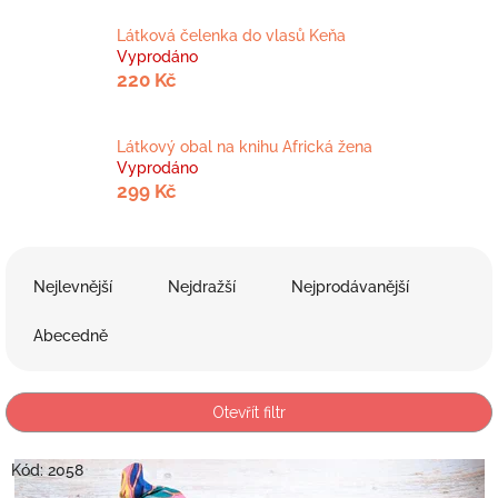
Látková čelenka do vlasů Keňa
Vyprodáno
220 Kč
Látkový obal na knihu Africká žena
Vyprodáno
299 Kč
Ř
a
Nejlevnější
Nejdražší
Nejprodávanější
z
e
Abecedně
n
í
p
Otevřít filtr
r
o
V
Kód:
2058
d
ý