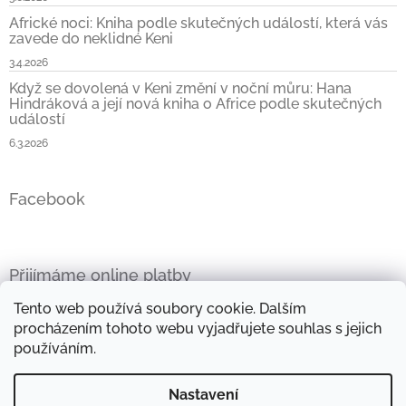
Africké noci: Kniha podle skutečných událostí, která vás
zavede do neklidné Keni
3.4.2026
Když se dovolená v Keni změní v noční můru: Hana
Hindráková a její nová kniha o Africe podle skutečných
událostí
6.3.2026
Facebook
Přijímáme online platby
Tento web používá soubory cookie. Dalším
procházením tohoto webu vyjadřujete souhlas s jejich
používáním.
Oficiální stránky Hany Hindrákové
Vše kolem Afriky
Nastavení
Mini e-kniha zdarma
Objevte kouzlo afrických látek