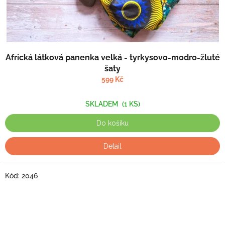
Africká látková panenka velká - tyrkysovo-modro-žluté
šaty
599 Kč
SKLADEM
(1 KS)
Do košíku
Detail
Kód:
2046