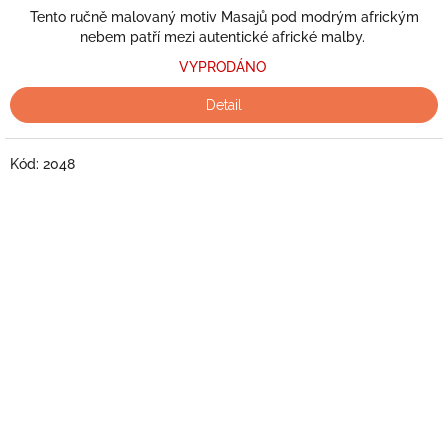
z
Tento ručně malovaný motiv Masajů pod modrým africkým
5
nebem patří mezi autentické africké malby.
hvězdiček.
VYPRODÁNO
Detail
Kód:
2048