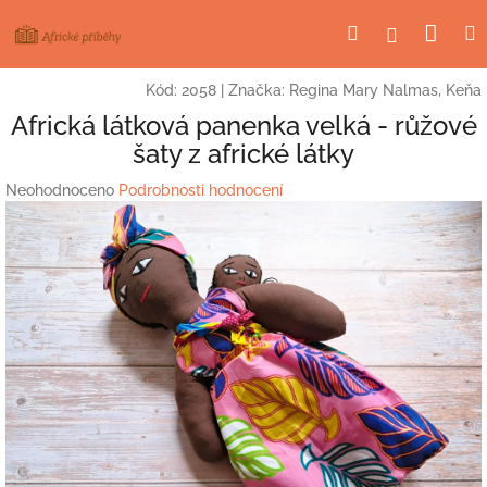
Přejít
Nák
Hledat
Přihlášení
na
obsah
koší
Kód:
2058
|
Značka:
Regina Mary Nalmas, Keňa
Africká látková panenka velká - růžové
šaty z africké látky
Průměrné
Neohodnoceno
Podrobnosti hodnocení
hodnocení
produktu
je
0,0
z
5
hvězdiček.