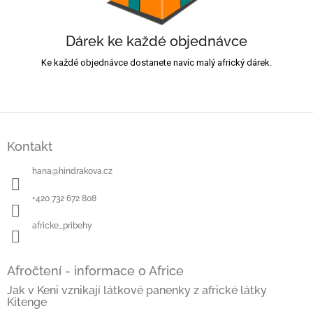
Dárek ke každé objednávce
Ke každé objednávce dostanete navíc malý africký dárek.
Z
á
Kontakt
p
a
hana
@
hindrakova.cz
t
í
+420 732 672 808
africke_pribehy
Afročtení - informace o Africe
Jak v Keni vznikají látkové panenky z africké látky
Kitenge