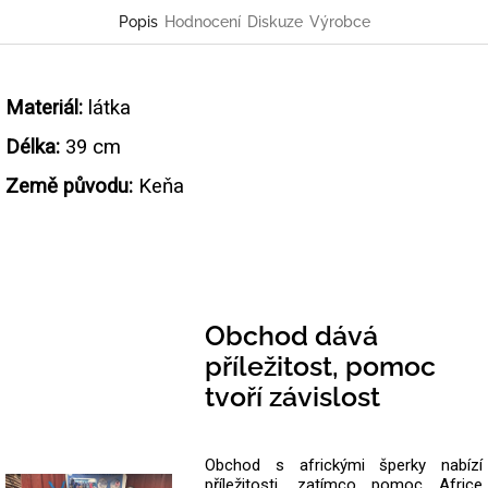
Popis
Hodnocení
Diskuze
Výrobce
Materiál:
látka
Délka:
39 cm
Země původu:
Keňa
Obchod dává
příležitost, pomoc
tvoří závislost
Obchod s africkými šperky nabízí
příležitosti, zatímco pomoc Africe