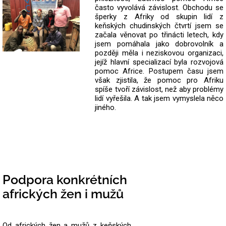
často vyvolává závislost. Obchodu se
šperky z Afriky od skupin lidí z
keňských chudinských čtvrtí jsem se
začala věnovat po třinácti letech, kdy
jsem pomáhala jako dobrovolník a
později měla i neziskovou organizaci,
jejíž hlavní specializací byla rozvojová
pomoc Africe. Postupem času jsem
však zjistila, že pomoc pro Afriku
spíše tvoří závislost, než aby problémy
lidí vyřešila. A tak jsem vymyslela něco
jiného.
Podpora konkrétních
afrických žen i mužů
Od afrických žen a mužů z keňských