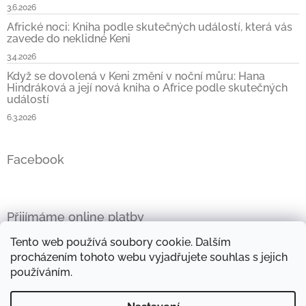
3.6.2026
Africké noci: Kniha podle skutečných událostí, která vás
zavede do neklidné Keni
3.4.2026
Když se dovolená v Keni změní v noční můru: Hana
Hindráková a její nová kniha o Africe podle skutečných
událostí
6.3.2026
Facebook
Přijímáme online platby
Tento web používá soubory cookie. Dalším
procházením tohoto webu vyjadřujete souhlas s jejich
používáním.
Oficiální stránky Hany Hindrákové
Vše kolem Afriky