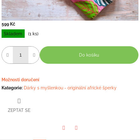
599 Kč
Měrná
Skladem
(1 ks)
cena:
Do košíku
Možnosti doručení
Kategorie
:
Dárky s myšlenkou - originální africké šperky
ZEPTAT SE
Twitter
Facebook