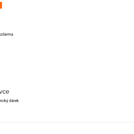
 zdarma.
vce
ický dárek.