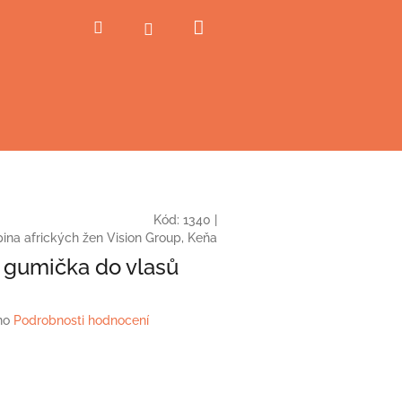
Nákupní
Hledat
Přihlášení
košík
Kód:
1340
|
ina afrických žen Vision Group, Keňa
 gumička do vlasů
no
Podrobnosti hodnocení