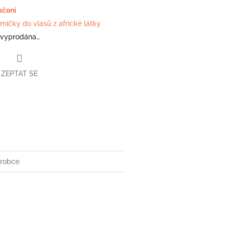
učení
mičky do vlasů z africké látky
 vyprodána…
ZEPTAT SE
book
robce