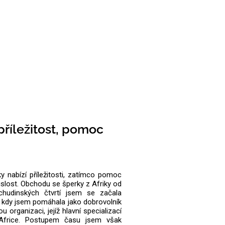
říležitost, pomoc
y nabízí příležitosti, zatímco pomoc
islost. Obchodu se šperky z Afriky od
chudinských čtvrtí jsem se začala
h, kdy jsem pomáhala jako dobrovolník
u organizaci, jejíž hlavní specializací
Africe. Postupem času jsem však