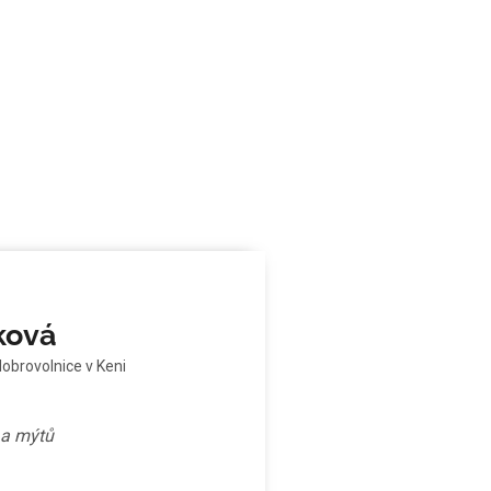
ková
dobrovolnice v Keni
ů a mýtů