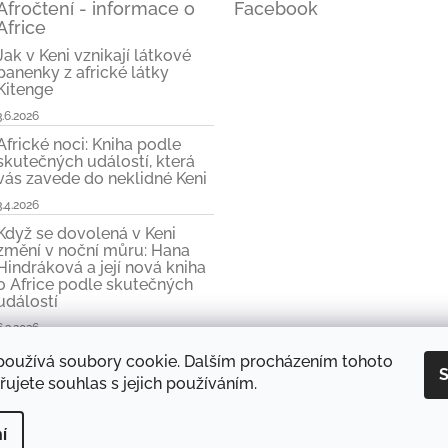
Afročtení - informace o
Facebook
Africe
Jak v Keni vznikají látkové
panenky z africké látky
Kitenge
3.6.2026
Africké noci: Kniha podle
skutečných událostí, která
vás zavede do neklidné Keni
3.4.2026
Když se dovolená v Keni
změní v noční můru: Hana
Hindráková a její nová kniha
o Africe podle skutečných
událostí
6.3.2026
používá soubory cookie. Dalším procházením tohoto
S
ujete souhlas s jejich používáním.
y Hany Hindrákové
Vše kolem Afriky
Mini e-kniha zdarma
Objevte kouzlo
í