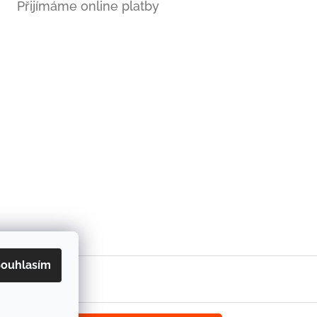
Přijímáme online platby
ouhlasím
 afrických látek