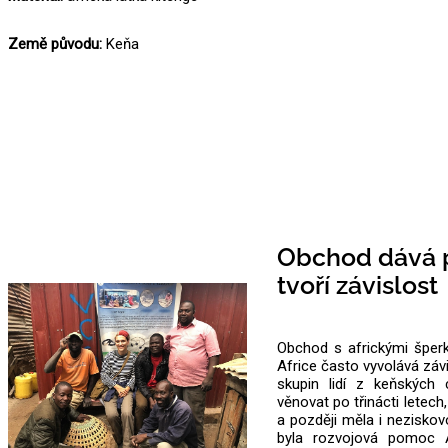
Země původu:
Keňa
Obchod dává p
tvoří závislost
Obchod s africkými šperk
Africe často vyvolává záv
skupin lidí z keňských 
věnovat po třinácti letec
a později měla i neziskovo
byla rozvojová pomoc 