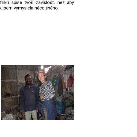
friku spíše tvoří závislost, než aby
tak jsem vymyslela něco jiného.