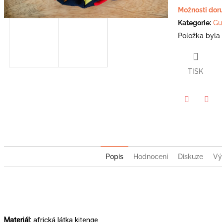
z
Možnosti dor
5
Kategorie
:
Gu
hvězdiček.
Položka byla
TISK
Twitter
Face
Popis
Hodnocení
Diskuze
Vý
Materiál:
africká látka kitenge