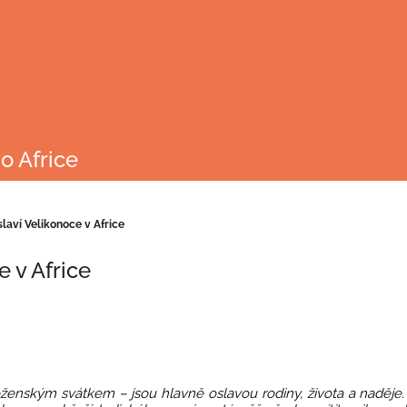
o Africe
slaví Velikonoce v Africe
e v Africe
ženským svátkem – jsou hlavně oslavou rodiny, života a naděje.