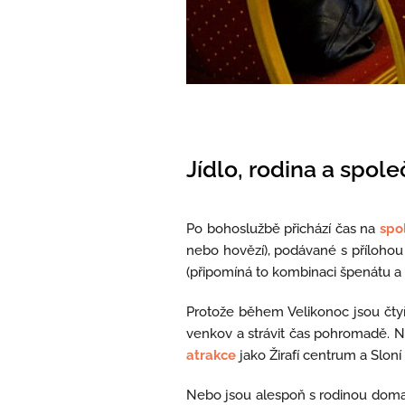
Jídlo, rodina a spol
Po bohoslužbě přichází čas na
spo
nebo hovězí), podávané s příloho
(připomíná to kombinaci špenátu a 
Protože během Velikonoc jsou čtyři 
venkov a strávit čas pohromadě. N
atrakce
jako Žirafí centrum a Sloní 
Nebo jsou alespoň s rodinou doma, 