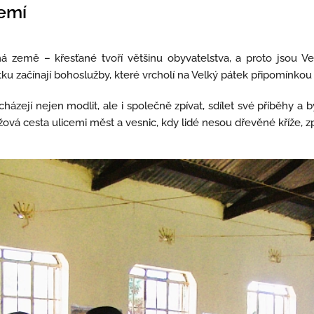
zemí
 země – křesťané tvoří většinu obyvatelstva, a proto jsou Vel
tku začínají bohoslužby, které vrcholí na Velký pátek připomínkou 
řicházejí nejen modlit, ale i společně zpívat, sdílet své příběhy 
ová cesta ulicemi měst a vesnic, kdy lidé nesou dřevěné kříže, zpíva