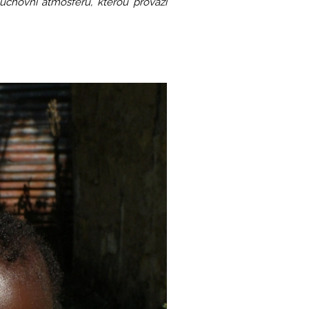
chovní atmosféru, kterou provází