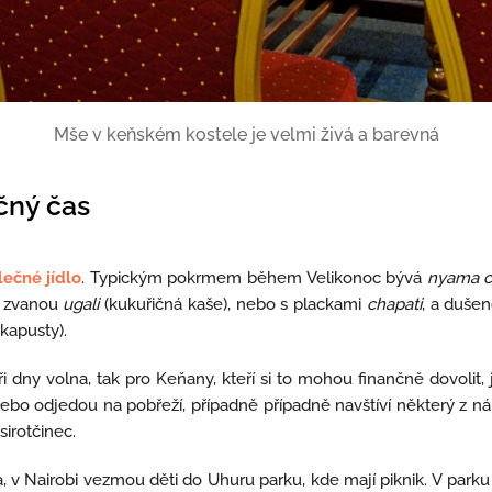
Mše v keňském kostele je velmi živá a barevná
ečný čas
lečné jídlo
. Typickým pokrmem během Velikonoc bývá
nyama 
u zvanou
ugali
(kukuřičná kaše), nebo s plackami
chapati
, a duše
kapusty).
dny volna, tak pro Keňany, kteří si to mohou finančně dovolit, j
ebo odjedou na pobřeží, případně případně navštíví některý z n
sirotčinec.
v Nairobi vezmou děti do Uhuru parku, kde mají piknik. V parku 