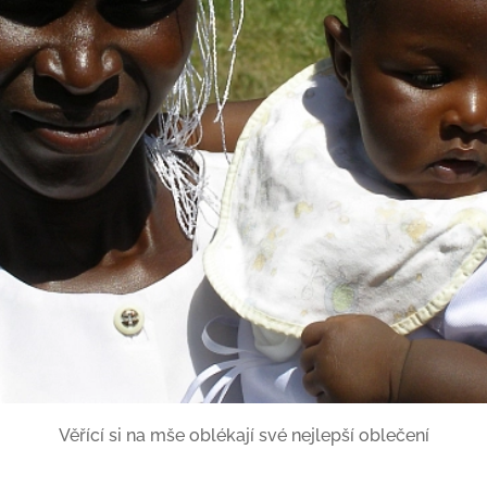
Věřící si na mše oblékají své nejlepší oblečení