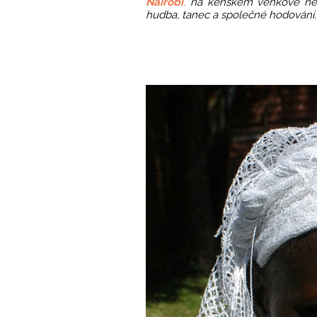
Nairobi
,
na keňském venkově nebo 
hudba, tanec a společné hodování.