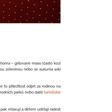
choma
– grilované maso (často kozí
nou zeleninou nebo se
sukuma wiki
e to příležitost odjet za rodinou na
árodních parků nebo další
turistické
pak relaxují a dětem udělají radost