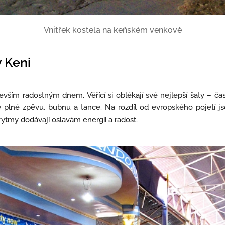
Vnitřek kostela na keňském venkově
v Keni
vším radostným dnem. Věřící si oblékají své nejlepší šaty – čas
e plné zpěvu, bubnů a tance. Na rozdíl od evropského pojetí j
 rytmy dodávají oslavám energii a radost.