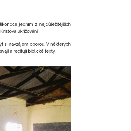
ikonoce jedním z nejdůležitějších
Kristova ukřižování.
a být si navzájem oporou. V některých
jí a recitují biblické texty.