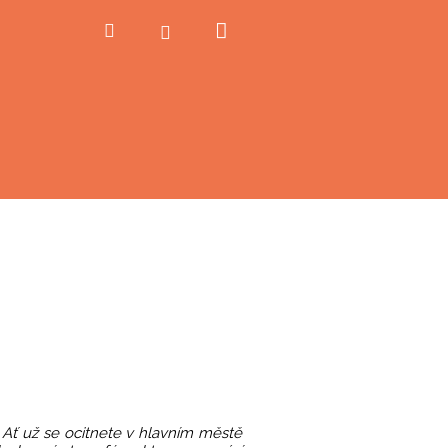
Nákupní
Hledat
Přihlášení
košík
 Ať už se ocitnete v hlavním městě