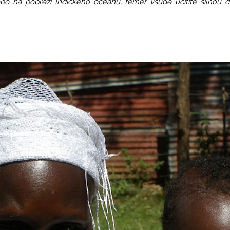
na pobřeží Indického oceánu, téměř všude ucítíte silnou du