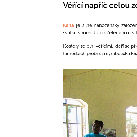
Věřící napříč celou 
Keňa
je silně nábožensky založená
svátků v roce. Již od Zeleného čtvr
Kostely se plní věřícími, kteří se p
farnostech probíhá i symbolická kříž