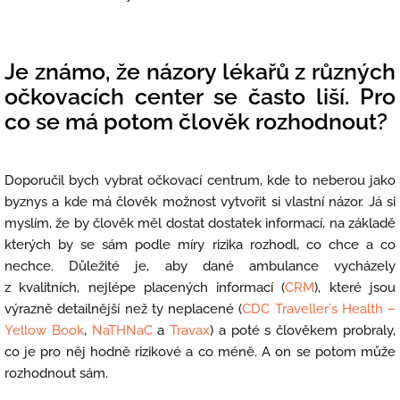
Je známo, že názory lékařů z různých
očkovacích center se často liší. Pro
co se má potom člověk rozhodnout?
Doporučil bych vybrat očkovací centrum, kde to neberou jako
byznys a kde má člověk možnost vytvořit si vlastní názor. Já si
myslím, že by člověk měl dostat dostatek informací, na základě
kterých by se sám podle míry rizika rozhodl, co chce a co
nechce. Důležité je, aby dané ambulance vycházely
z kvalitních, nejlépe placených informací (
CRM
), které jsou
výrazně detailnější než ty neplacené (
CDC Traveller´s Health –
Yellow Book
,
NaTHNaC
a
Travax
) a poté s člověkem probraly,
co je pro něj hodně rizikové a co méně. A on se potom může
rozhodnout sám.