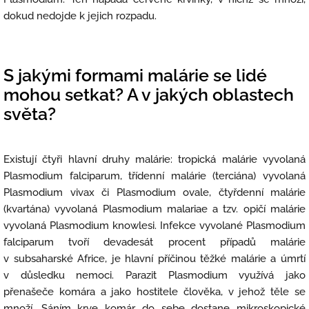
dokud nedojde k jejich rozpadu.
S jakými formami malárie se lidé
mohou setkat? A v jakých oblastech
světa?
Existují čtyři hlavní druhy malárie: tropická malárie vyvolaná
Plasmodium falciparum, třídenní malárie (terciána) vyvolaná
Plasmodium vivax či Plasmodium ovale, čtyřdenní malárie
(kvartána) vyvolaná Plasmodium malariae a tzv. opičí malárie
vyvolaná Plasmodium knowlesi. Infekce vyvolané Plasmodium
falciparum tvoří devadesát procent případů malárie
v subsaharské Africe, je hlavní příčinou těžké malárie a úmrtí
v důsledku nemoci. Parazit Plasmodium využívá jako
přenašeče komára a jako hostitele člověka, v jehož těle se
množí. Sáním krve komár do sebe dostane mikroskopické