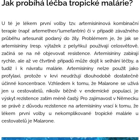
Jak probíhá léčba tropické malárie?
U té je lékem první volby tzv. artemisininová kombinační
terapie (např. artemether/lumefantrin) či v případě závažného
průběhu artesunát podaný do žíly. Problémem je, že jak se
artemisininy (resp. výtažek z pelyňku) používají celosvětově,
začíná se na ně objevovat resistence. Artemisininy zabírají
rychle, ale až ve čtvrtině případů může dojít k selhání léčby, a
tudíž i k návratu malárie. Artemisininy nelze použít jako
profylaxi, protože v krvi neudržují dlouhodobě dostatečně
účinné koncentrace. Vzhledem k tomu, že Malarone se užívá
jen u cestovatelů, nikoliv běžně v endemické populaci, je
výskyt rezistence zatím méně častý. Pro zajímavost v Německu
se právě z důvodu rezistence na artemisininy vrací k tomu, že
lékem první volby u nekomplikované tropické malárie u
cestovatelů je Malarone.