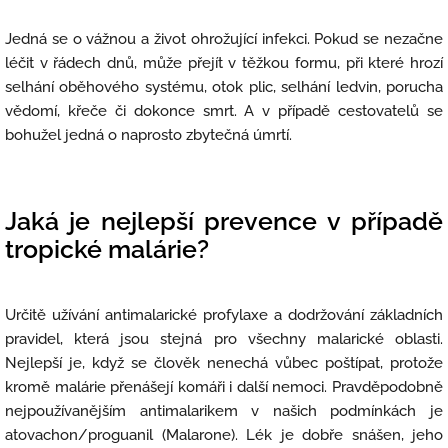
Jedná se o vážnou a život ohrožující infekci. Pokud se nezačne
léčit v řádech dnů, může přejít v těžkou formu, při které hrozí
selhání oběhového systému, otok plic, selhání ledvin, porucha
vědomí, křeče či dokonce smrt. A v případě cestovatelů se
bohužel jedná o naprosto zbytečná úmrtí.
Jaká je nejlepší prevence v případě
tropické malárie?
Určitě užívání antimalarické profylaxe a dodržování základních
pravidel, která jsou stejná pro všechny malarické oblasti.
Nejlepší je, když se člověk nenechá vůbec poštípat, protože
kromě malárie přenášejí komáři i další nemoci. Pravděpodobně
nejpoužívanějším antimalarikem v našich podmínkách je
atovachon/proguanil (Malarone). Lék je dobře snášen, jeho