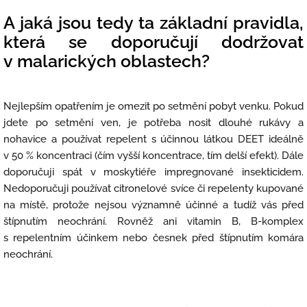
A jaká jsou tedy ta základní pravidla,
která se doporučují dodržovat
v malarických oblastech?
Nejlepším opatřením je omezit po setmění pobyt venku. Pokud
jdete po setmění ven, je potřeba nosit dlouhé rukávy a
nohavice a používat repelent s účinnou látkou DEET ideálně
v 50 % koncentraci (čím vyšší koncentrace, tím delší efekt). Dále
doporučuji spát v moskytiéře impregnované insekticidem.
Nedoporučuji používat citronelové svíce či repelenty kupované
na místě, protože nejsou významně účinné a tudíž vás před
štípnutím neochrání. Rovněž ani vitamin B, B-komplex
s repelentním účinkem nebo česnek před štípnutím komára
neochrání.