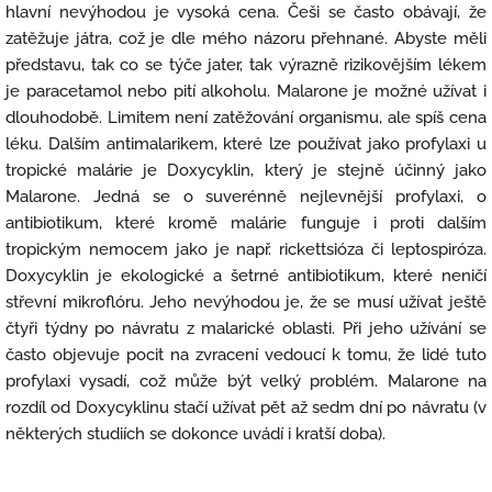
hlavní nevýhodou je vysoká cena. Češi se často obávají, že
zatěžuje játra, což je dle mého názoru přehnané. Abyste měli
představu, tak co se týče jater, tak výrazně rizikovějším lékem
je paracetamol nebo pití alkoholu. Malarone je možné užívat i
dlouhodobě. Limitem není zatěžování organismu, ale spíš cena
léku. Dalším antimalarikem, které lze používat jako profylaxi u
tropické malárie je Doxycyklin, který je stejně účinný jako
Malarone. Jedná se o suverénně nejlevnější profylaxi, o
antibiotikum, které kromě malárie funguje i proti dalším
tropickým nemocem jako je např. rickettsióza či leptospiróza.
Doxycyklin je ekologické a šetrné antibiotikum, které neničí
střevní mikroflóru. Jeho nevýhodou je, že se musí užívat ještě
čtyři týdny po návratu z malarické oblasti. Při jeho užívání se
často objevuje pocit na zvracení vedoucí k tomu, že lidé tuto
profylaxi vysadí, což může být velký problém. Malarone na
rozdíl od Doxycyklinu stačí užívat pět až sedm dní po návratu (v
některých studiích se dokonce uvádí i kratší doba).