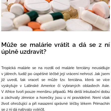
Může se malárie vrátit a dá se z ní
úplně uzdravit?
Tropická malárie se na rozdíl od malárie terciány neusídluje
v játrech, tudíž po úspěšné léčbě její vrácení nehrozí. Jak jsem
již uvedl, tak vracet se může tzv. terciána, která se více
vyskytuje v Latinské Americe či vybraných oblastech Asie.
V Africe tvoří pouze menšinu případů. Má delší inkubační dobu
a záchvaty zimnice a horečky jsou u ní pravidelné. Není však
život ohrožující a při nasazení správné léčby lékem Primachin
se z ní dá natrvalo vyléčit.