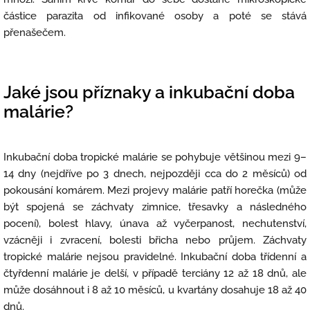
částice parazita od infikované osoby a poté se stává
přenašečem.
Jaké jsou příznaky a inkubační doba
malárie?
Inkubační doba tropické malárie se pohybuje většinou mezi 9–
14 dny (nejdříve po 3 dnech, nejpozději cca do 2 měsíců) od
pokousání komárem. Mezi projevy malárie patří horečka (může
být spojená se záchvaty zimnice, třesavky a následného
pocení), bolest hlavy, únava až vyčerpanost, nechutenství,
vzácněji i zvracení, bolesti břicha nebo průjem. Záchvaty
tropické malárie nejsou pravidelné. Inkubační doba třídenní a
čtyřdenní malárie je delší, v případě terciány 12 až 18 dnů, ale
může dosáhnout i 8 až 10 měsíců, u kvartány dosahuje 18 až 40
dnů.