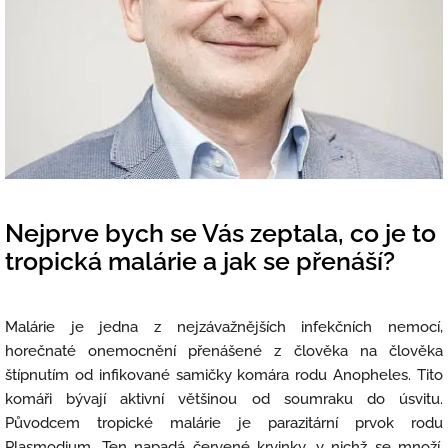
Nejprve bych se Vás zeptala, co je to
tropická malárie a jak se přenáší?
Malárie je jedna z nejzávažnějších infekčních nemocí,
horečnaté onemocnění přenášené z člověka na člověka
štípnutím od infikované samičky komára rodu Anopheles. Tito
komáři bývají aktivní většinou od soumraku do úsvitu.
Původcem tropické malárie je parazitární prvok rodu
Plasmodium. Ten napadá červené krvinky, v nichž se množí,