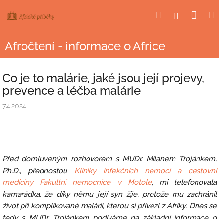
Přejít
Nák
Hledat
Přihlášení
na
obsah
koší
Afročtení - informace o Africe
Co je to malárie, jaké jsou její projevy,
prevence a léčba malárie
7.4.2024
Před domluveným rozhovorem s MUDr. Milanem Trojánkem,
Ph.D., přednostou
Kliniky infekčních nemocí a cestovní
medicíny Fakultní nemocnice v Motole
, mi telefonovala
kamarádka, že díky němu její syn žije, protože mu zachránil
život při komplikované malárii, kterou si přivezl z Afriky. Dnes se
tedy s MUDr. Trojánkem podíváme na základní informace o