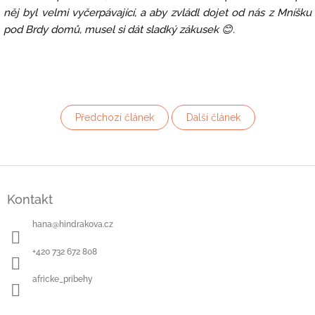
něj byl velmi vyčerpávající, a aby zvládl dojet od nás z Mníšku
pod Brdy domů, musel si dát sladký zákusek 😊.
Předchozí článek
Další článek
Z
á
Kontakt
p
a
hana
@
hindrakova.cz
t
í
+420 732 672 808
africke_pribehy