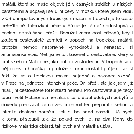
malárii, která se může objevit již v časných stádiích u nízkých
parazitémií a ucpávají se u ní cévy v mozku), které jsem viděl
v ČR u importovaných tropických malárií, v tropech je to často
neřešitelné. Intenzivní péče v Africe je téměř nedostupná a
pacient nemá šanci přežít. Bohužel znám dost případů, kdy i
zkušení cestovatelé zemřeli v tropech na tropickou malárii,
protože nemoc nesprávně vyhodnotili a nenasadili si
antimalarika včas. Měli jsme tu zkušeného cestovatele, který si
bral s sebou Malarone jako pohotovostní léčbu. V tropech se u
něj objevila horečka, a protože k tomu dostal i průjem, tak si
řekl, že se o tropickou malárii nejedná a nakonec skončil
v Praze na jednotce intenzivní péče. On přežil, ale jak jsem již
říkal, jiní cestovatelé tolik štěstí neměli. Pro cestovatele je tedy
lepší zvolit Malarone a nenakazit se, u dlouhodobých pobytů si
dovedu představit, že člověk bude mít ten preparát s sebou, a
jakmile dostane horečku, tak si ho hned nasadí. Já bych
k tomu přistoupil tak, že pokud bych jel na dva týdny do
rizikové malarické oblasti, tak bych antimalarika užíval.