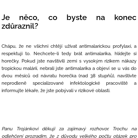
Je něco, co byste na konec
zdůraznil?
Chápu, že ne všichni chtějí užívat antimalarickou profylaxi, a
respektuji to. Nechcete-li tedy brát antimalarika, hlídejte si
horečky. Pokud jste navštívili zemi s vysokým rizikem nákazy
tropickou malárií, nebrali jste antimalarika a objeví se u vás do
dvou měsíců od návratu horečka (nad 38 stupňů), navštivte
neprodleně specializované infektologické pracoviště a
informujte lékaře, že jste pobývali v rizikové oblasti.
Panu Trojánkovi děkuji za zajímavý rozhovor. Trochu na
odlehčení prozradím, že z důvodu velkého počtu otázek pro