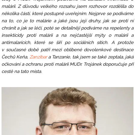
malárii. Z důvodu velkého rozsahu jsem rozhovor rozdělila do
několika částí, které postupně uveřejním. Nejprve se podíváme
na to, co je to malárie a jaké jsou její druhy, jak se proti ní
chránit a jak se léčí, poté se detailněji podíváme na repelenty a
insekticidy proti malárii a na nejčastější mýty o malárii a
antimalaricích, které se šíří po sociálních sítích. A protože
v současné době patří mezi oblíbené dovolenkové destinace
Čechů Keňa,
Zanzibar
a Tanzanie, tak jsem se také zeptala, jaká
očkování a ochranu proti malárii MUDr. Trojánek doporučuje při
cestě na tato místa.