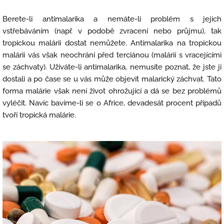
Berete-li antimalarika a nemáte-li problém s jejich
vstřebáváním (např. v podobě zvracení nebo průjmu), tak
tropickou malárii dostat nemůžete. Antimalarika na tropickou
malárii vás však neochrání před terciánou (malárií s vracejícími
se záchvaty). Užíváte-li antimalarika, nemusíte poznat, že jste ji
dostali a po čase se u vás může objevit malarický záchvat. Tato
forma malárie však není život ohrožující a dá se bez problémů
vyléčit. Navíc bavíme-li se o Africe, devadesát procent případů
tvoří tropická malárie.