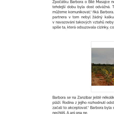
Zpočátku Barbora o Bílé Masajce ne
tehdejší dobu byla dost odvážná. 
můžeme komunikovat,“ říká Barbora. 
partnera v tom nebyl žádný kalkul
v navazování takových vztahů nebyl
spíše ta, která odsuzovala cizinky, co
Barbora se na Zanzibar ještě několi
pláži. Rodina z jejího rozhodnutí od
začali to akceptovat.“ Barbora byla
nechtěl. A ani ona ne.