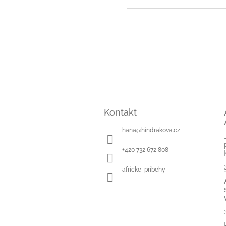
Z
á
Kontakt
p
a
hana
@
hindrakova.cz
t
í
+420 732 672 808
africke_pribehy