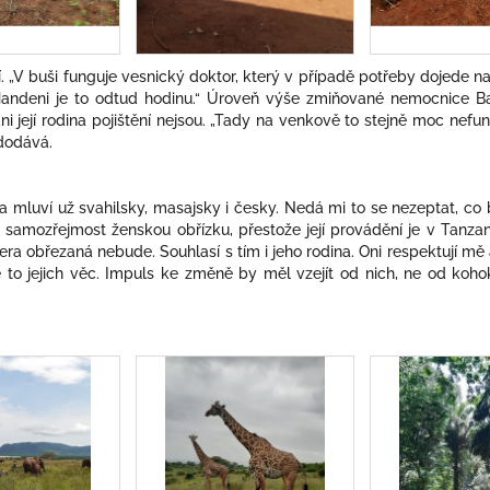
í. „V buši funguje vesnický doktor, který v případě potřeby dojede
Handeni je to odtud hodinu.“ Úroveň výše zmiňované nemocnice Ba
ni její rodina pojištění nejsou. „Tady na venkově to stejně moc nefu
 dodává.
y a mluví už svahilsky, masajsky i česky. Nedá mi to se nezeptat, c
 samozřejmost ženskou obřízku, přestože její provádění je v Tanzan
era obřezaná nebude. Souhlasí s tím i jeho rodina. Oni respektují mě a 
 to jejich věc. Impuls ke změně by měl vzejít od nich, ne od kohok