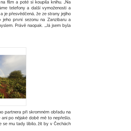
a film a poté si koupila knihu. „Na
áme telefony a další vymoženosti a
 je přesvědčená, že ze strany jejího
o jeho první sezonu na Zanzibaru a
myslem. Právě naopak. „Já jsem byla
vého partnera při skromném obřadu na
že ani po nějaké době mě to nepřešlo,
 se mu tady líbilo, žít by v Čechách