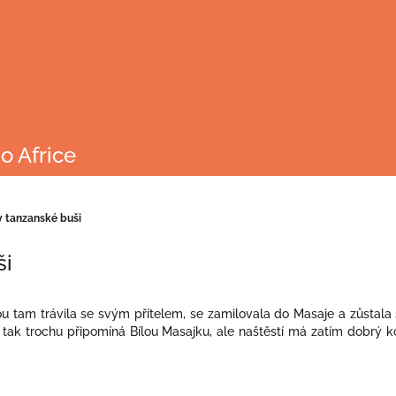
o Africe
v tanzanské buši
ši
 tam trávila se svým přítelem, se zamilovala do Masaje a zůstala s 
ěh tak trochu připomíná Bílou Masajku, ale naštěstí má zatím dobr