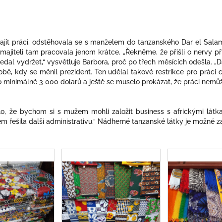
najít práci, odstěhovala se s manželem do tanzanského Dar el Sal
majiteli tam pracovala jenom krátce. „Řekněme, že přišli o nervy př
nedal vydržet,“ vysvětluje Barbora, proč po třech měsících odešla. „D
obě, kdy se měnil prezident. Ten udělal takové restrikce pro práci 
o minimálně 3 000 dolarů a ještě se muselo prokázat, že práci nemůže 
, že bychom si s mužem mohli založit business s africkými látkami
em řešila další administrativu.“ Nádherné tanzanské látky je možné 