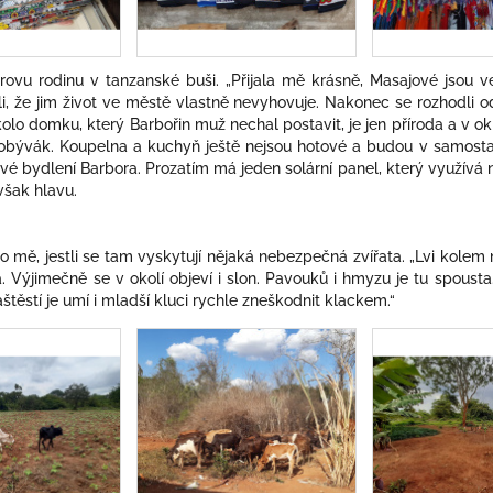
ovu rodinu v tanzanské buši. „Přijala mě krásně, Masajové jsou velm
, že jim život ve městě vlastně nevyhovuje. Nakonec se rozhodli 
lo domku, který Barbořin muž nechal postavit, je jen příroda a v o
obývák. Koupelna a kuchyň ještě nejsou hotové a budou v samos
své bydlení Barbora. Prozatím má jeden solární panel, který využívá na 
však hlavu.
o mě, jestli se tam vyskytují nějaká nebezpečná zvířata. „Lvi kolem n
. Výjimečně se v okolí objeví i slon. Pavouků i hmyzu je tu spoust
štěstí je umí i mladší kluci rychle zneškodnit klackem.“