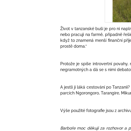
Život v tanzanské buši je pro ni na
nebo pracuji na farmě, případně řeší
když to znamená menší finanční příje
prostě doma.“
Protože je spíše introvertní povahy,
negramotných a dá se s nimi debatova
A jestli ji láká cestování po Tanzan
parcích Ngorongoro, Tarangire, Mikum
Výše použité fotografie jsou z archi
Barboře moc děkuji za rozhovor a pře