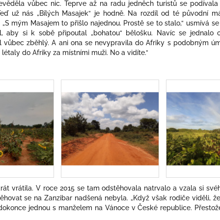
věděla vůbec nic. Teprve až na radu jedněch turistů se podívala n
Teď už nás „Bílých Masajek“ je hodně. Na rozdíl od té původní m
„S mým Masajem to přišlo najednou. Prostě se to stalo,“ usmívá se a
, aby si k sobě připoutal „bohatou“ bělošku. Navíc se jednalo 
 vůbec zběhlý. A ani ona se nevypravila do Afriky s podobným ú
 létaly do Afriky za místními muži. No a vidíte.“
krát vrátila. V roce 2015 se tam odstěhovala natrvalo a vzala si s
stěhovat se na Zanzibar nadšená nebyla. „Když však rodiče viděli, 
 dokonce jednou s manželem na Vánoce v České republice. Přestože