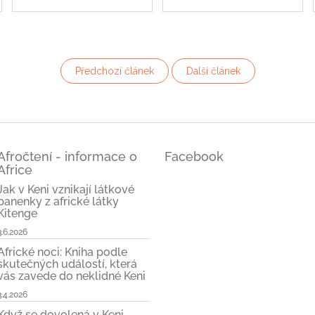
Předchozí článek
Další článek
Afročtení - informace o
Facebook
Africe
Jak v Keni vznikají látkové
panenky z africké látky
Kitenge
3.6.2026
Africké noci: Kniha podle
skutečných událostí, která
vás zavede do neklidné Keni
3.4.2026
Když se dovolená v Keni