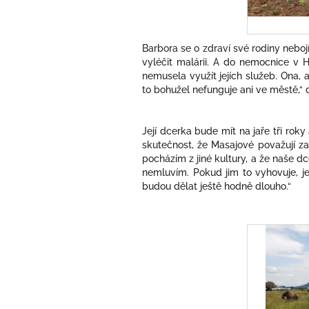
Barbora
se o zdraví své rodiny neboj
vyléčit malárii. A do nemocnice v 
nemusela využít jejích služeb. Ona, a
to bohužel nefunguje ani ve městě,“
Její dcerka bude mít na jaře tři rok
skutečnost, že Masajové považují za
pocházím z jiné kultury, a že naše dc
nemluvím. Pokud jim to vyhovuje, je
budou dělat ještě hodně dlouho.“