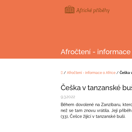
Přejít
na
obsah
Afročtení - informace 
Domů
/
Afročtení - informace o Africe
/
Češka 
Češka v tanzanské bu
9.3.2022
Během dovolené na Zanzibaru, kterou
než se tam znovu vrátila. Její příb
(33), Češce žijící v tanzanské buši.