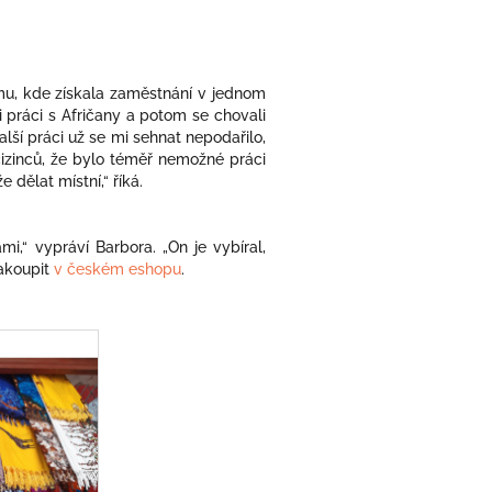
amu, kde získala zaměstnání v jednom
i práci s Afričany a potom se chovali
alší práci už se mi sehnat nepodařilo,
cizinců, že bylo téměř nemožné práci
dělat místní,“ říká.
,“ vypráví Barbora. „On je vybíral,
zakoupit
v českém eshopu
.