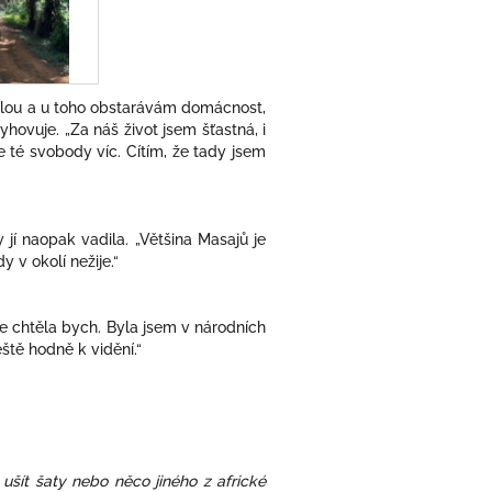
malou a u toho obstarávám domácnost,
hovuje. „Za náš život jsem šťastná, i
e té svobody víc. Cítím, že tady jsem
 jí naopak vadila. „Většina Masajů je
 v okolí nežije.“
le chtěla bych. Byla jsem v národních
ště hodně k vidění.“
 ušít šaty nebo něco jiného z africké