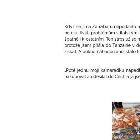
Když se jí na Zanzibaru nepodařilo 
hotelu. Kvůli problémům s italskými 
špatně i k ostatním. Ten stres už se 
protože jsem přišla do Tanzanie v d
získat. A pokud náhodou ano, stálo t
„Poté jednu moji kamarádku napadlo
nakupoval a odesílal do Čech a já js