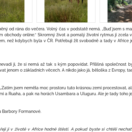
plněný od rána do večera. Volný čas v podstatě nemá. „Buď jsem s 
m obchody online.“ Skromný život a pomalý životní rytmus jí zcela vy
m, než kdybych byla v ČR. Potřebuji žít svobodně a tady v Africe j
 nevadí ji, že si nemá až tak s kým popovídat. Přílišná společnost by
t jenom o základních věcech. A nikdo jako já, běloška z Evropy, tady
ii? „Zatím jsem neměla moc prostoru tuto krásnou zemi procestovat, a
i a Ruaha, a pak na horách Usambara a Uluguru. Ale je tady toho je
vu Barbory Formanové.
ji jí v životě v Africe hodně štěstí. A pokud byste si chtěli nechat