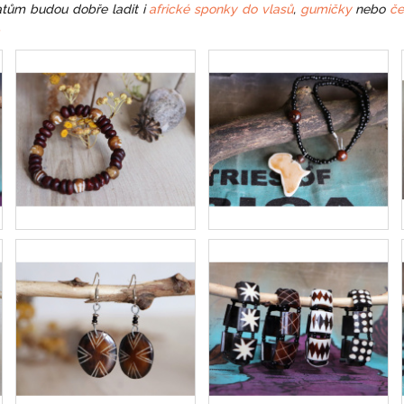
šatům budou dobře ladit i
africké sponky do vlasů
,
gumičky
nebo
če
.