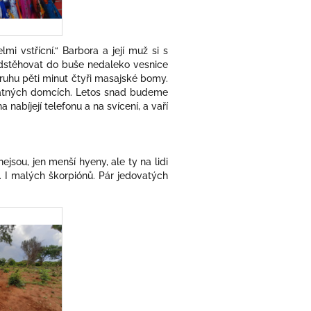
i vstřícní.“ Barbora a její muž si s
odstěhovat do buše nedaleko vesnice
kruhu pěti minut čtyři masajské bomy.
tatných domcích. Letos snad budeme
nabíjejí telefonu a na svícení, a vaří
ejsou, jen menší hyeny, ale ty na lidi
a. I malých škorpiónů. Pár jedovatých