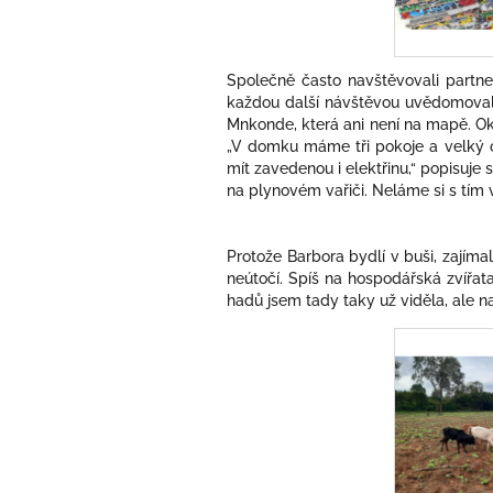
Společně často navštěvovali partner
každou další návštěvou uvědomovali
Mnkonde, která ani není na mapě. Oko
„V domku máme tři pokoje a velký 
mít zavedenou i elektřinu,“ popisuje 
na plynovém vařiči. Neláme si s tím 
Protože Barbora bydlí v buši, zajímal
neútočí. Spíš na hospodářská zvířata
hadů jsem tady taky už viděla, ale na