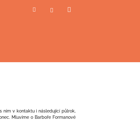
Nákupní
Hledat
Přihlášení
košík
ním v kontaktu i následující půlrok,
ý konec. Mluvíme o Barboře Formanové