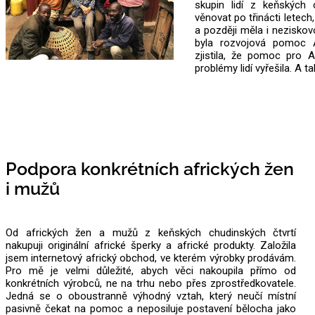
skupin lidí z keňských 
věnovat po třinácti letec
a později měla i neziskovo
byla rozvojová pomoc 
zjistila, že pomoc pro A
problémy lidí vyřešila. A 
Podpora konkrétních afrických žen
i mužů
Od afrických žen a mužů z keňských chudinských čtvrtí
nakupuji originální africké šperky a africké produkty. Založila
jsem internetový africký obchod, ve kterém výrobky prodávám.
Pro mě je velmi důležité, abych věci nakoupila přímo od
konkrétních výrobců, ne na trhu nebo přes zprostředkovatele.
Jedná se o oboustranně výhodný vztah, který neučí místní
pasivně čekat na pomoc a neposiluje postavení bělocha jako