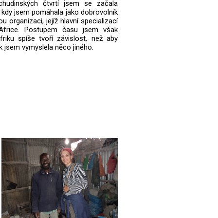
chudinských čtvrtí jsem se začala
h, kdy jsem pomáhala jako dobrovolník
u organizaci, jejíž hlavní specializací
Africe. Postupem času jsem však
friku spíše tvoří závislost, než aby
tak jsem vymyslela něco jiného.