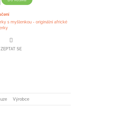
učení
rky s myšlenkou - originální africké
erky
ZEPTAT SE
book
kuze
Výrobce