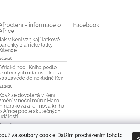
Afročtení - informace o
Facebook
Africe
Jak v Keni vznikají látkové
panenky z africké látky
Kitenge
3.6.2026
Africké noci: Kniha podle
skutečných událostí, která
vás zavede do neklidné Keni
3.4.2026
Když se dovolená v Keni
změní v noční můru: Hana
Hindráková a její nová kniha
o Africe podle skutečných
událostí
6.3.2026
používá soubory cookie. Dalším procházením tohoto
S