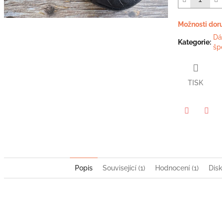
5
hvězdiček.
Možnosti dor
Dá
Kategorie
:
šp
TISK
Twitter
Face
Popis
Související (1)
Hodnocení (1)
Dis