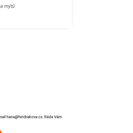
ů a mýtů
 email hana@hindrakova.cz. Ráda Vám