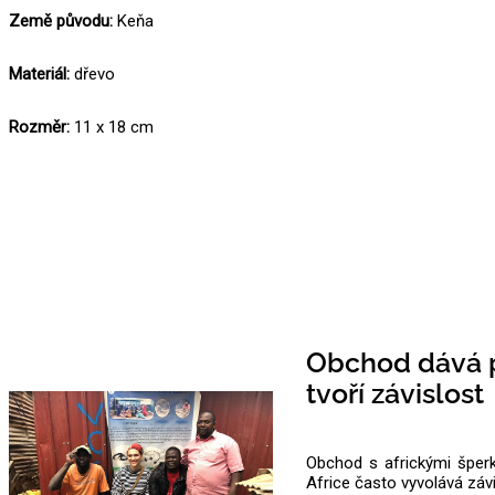
Země původu:
Keňa
Materiál:
dřevo
Rozměr:
11 x 18 cm
Obchod dává p
tvoří závislost
Obchod s africkými šperk
Africe často vyvolává záv