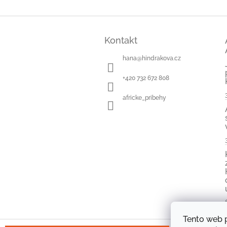
Z
á
Kontakt
p
a
hana
@
hindrakova.cz
t
í
+420 732 672 808
africke_pribehy
Tento web 