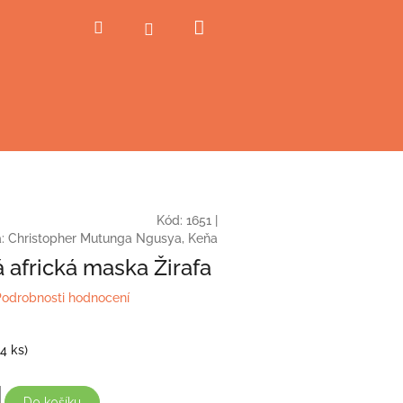
Nákupní
Hledat
Přihlášení
košík
Kód:
1651
|
a:
Christopher Mutunga Ngusya, Keňa
 africká maska Žirafa
Podrobnosti hodnocení
(4 ks)
Do košíku