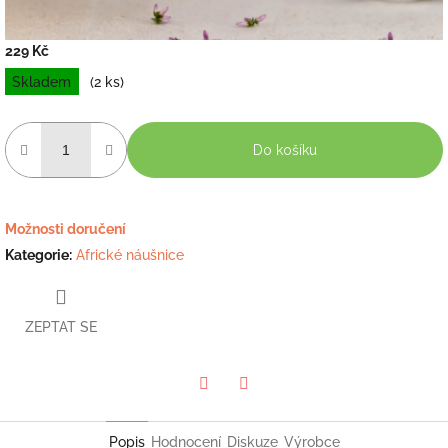
229 Kč
Měrná
Skladem
(2 ks)
cena:
Do košíku
Možnosti doručení
Kategorie
:
Africké náušnice
ZEPTAT SE
Twitter
Facebook
Popis
Hodnocení
Diskuze
Výrobce