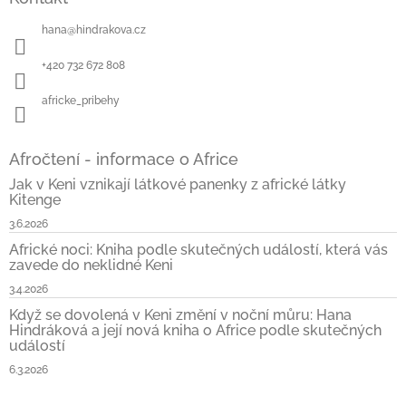
p
a
hana
@
hindrakova.cz
t
í
+420 732 672 808
africke_pribehy
Afročtení - informace o Africe
Jak v Keni vznikají látkové panenky z africké látky
Kitenge
3.6.2026
Africké noci: Kniha podle skutečných událostí, která vás
zavede do neklidné Keni
3.4.2026
Když se dovolená v Keni změní v noční můru: Hana
Hindráková a její nová kniha o Africe podle skutečných
událostí
6.3.2026