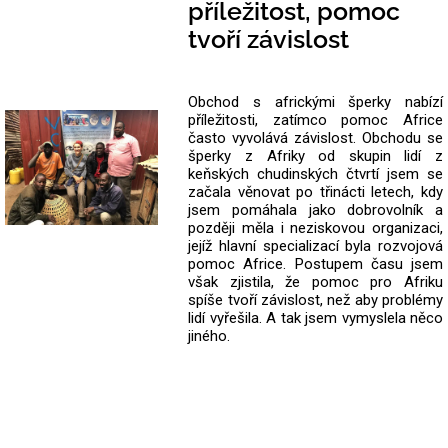
příležitost, pomoc
tvoří závislost
Obchod s africkými šperky nabízí
příležitosti, zatímco pomoc Africe
často vyvolává závislost. Obchodu se
šperky z Afriky od skupin lidí z
keňských chudinských čtvrtí jsem se
začala věnovat po třinácti letech, kdy
jsem pomáhala jako dobrovolník a
později měla i neziskovou organizaci,
jejíž hlavní specializací byla rozvojová
pomoc Africe. Postupem času jsem
však zjistila, že pomoc pro Afriku
spíše tvoří závislost, než aby problémy
lidí vyřešila. A tak jsem vymyslela něco
jiného.