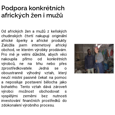
Podpora konkrétních
afrických žen i mužů
Od afrických žen a mužů z keňských
chudinských čtvrtí nakupuji originální
africké šperky a africké produkty.
Založila jsem internetový africký
obchod, ve kterém výrobky prodávám.
Pro mě je velmi důležité, abych věci
nakoupila přímo od konkrétních
výrobců, ne na trhu nebo přes
zprostředkovatele.
Jedná se o
oboustranně výhodný vztah, který
neučí místní pasivně čekat na pomoc
a neposiluje postavení bělocha jako
bohatého. Tento vztah dává zároveň
výrobci možnost obchodovat s
vyspělými zeměmi bez nutnosti
investování finančních prostředků do
zdokonalení výrobního procesu.