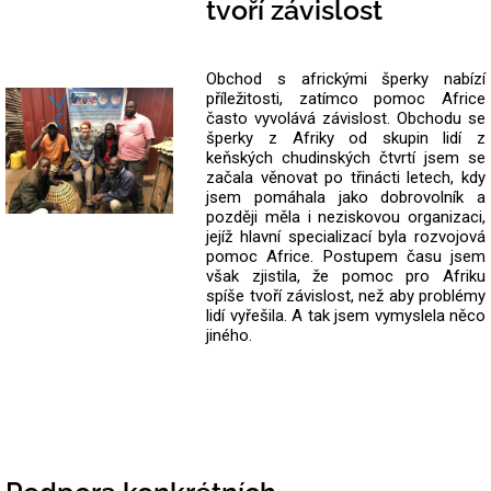
tvoří závislost
Obchod s africkými šperky nabízí
příležitosti, zatímco pomoc Africe
často vyvolává závislost. Obchodu se
šperky z Afriky od skupin lidí z
keňských chudinských čtvrtí jsem se
začala věnovat po třinácti letech, kdy
jsem pomáhala jako dobrovolník a
později měla i neziskovou organizaci,
jejíž hlavní specializací byla rozvojová
pomoc Africe. Postupem času jsem
však zjistila, že pomoc pro Afriku
spíše tvoří závislost, než aby problémy
lidí vyřešila. A tak jsem vymyslela něco
jiného.