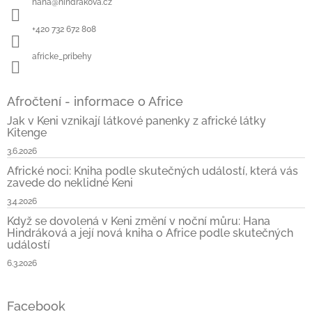
hana
@
hindrakova.cz
t
í
+420 732 672 808
africke_pribehy
Afročtení - informace o Africe
Jak v Keni vznikají látkové panenky z africké látky
Kitenge
3.6.2026
Africké noci: Kniha podle skutečných událostí, která vás
zavede do neklidné Keni
3.4.2026
Když se dovolená v Keni změní v noční můru: Hana
Hindráková a její nová kniha o Africe podle skutečných
událostí
6.3.2026
Facebook