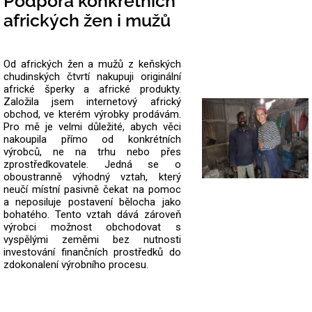
Podpora konkrétních
afrických žen i mužů
Od afrických žen a mužů z keňských
chudinských čtvrtí nakupuji originální
africké šperky a africké produkty.
Založila jsem internetový africký
obchod, ve kterém výrobky prodávám.
Pro mě je velmi důležité, abych věci
nakoupila přímo od konkrétních
výrobců, ne na trhu nebo přes
zprostředkovatele.
Jedná se o
oboustranně výhodný vztah, který
neučí místní pasivně čekat na pomoc
a neposiluje postavení bělocha jako
bohatého. Tento vztah dává zároveň
výrobci možnost obchodovat s
vyspělými zeměmi bez nutnosti
investování finančních prostředků do
zdokonalení výrobního procesu.