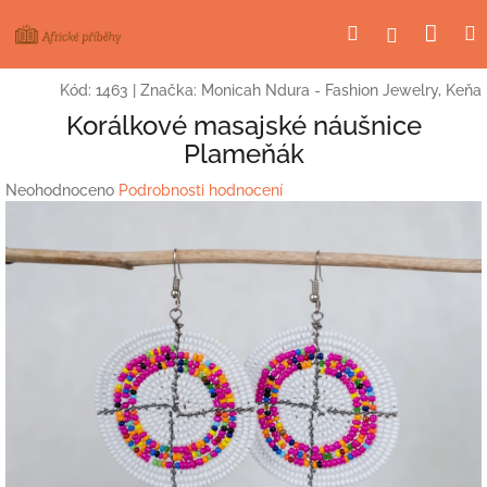
Přejít
Nák
Hledat
Přihlášení
na
obsah
koší
Kód:
1463
|
Značka:
Monicah Ndura - Fashion Jewelry, Keňa
Korálkové masajské náušnice
Plameňák
Průměrné
Neohodnoceno
Podrobnosti hodnocení
hodnocení
produktu
je
0,0
z
5
hvězdiček.