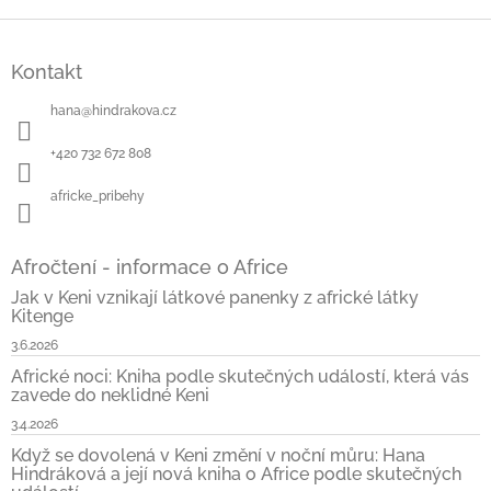
Z
á
Kontakt
p
a
hana
@
hindrakova.cz
t
í
+420 732 672 808
africke_pribehy
Afročtení - informace o Africe
Jak v Keni vznikají látkové panenky z africké látky
Kitenge
3.6.2026
Africké noci: Kniha podle skutečných událostí, která vás
zavede do neklidné Keni
3.4.2026
Když se dovolená v Keni změní v noční můru: Hana
Hindráková a její nová kniha o Africe podle skutečných