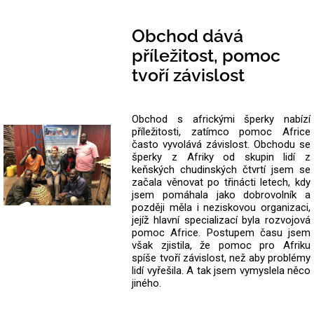
Obchod dává
příležitost, pomoc
tvoří závislost
Obchod s africkými šperky nabízí
příležitosti, zatímco pomoc Africe
často vyvolává závislost. Obchodu se
šperky z Afriky od skupin lidí z
keňských chudinských čtvrtí jsem se
začala věnovat po třinácti letech, kdy
jsem pomáhala jako dobrovolník a
později měla i neziskovou organizaci,
jejíž hlavní specializací byla rozvojová
pomoc Africe. Postupem času jsem
však zjistila, že pomoc pro Afriku
spíše tvoří závislost, než aby problémy
lidí vyřešila. A tak jsem vymyslela něco
jiného.