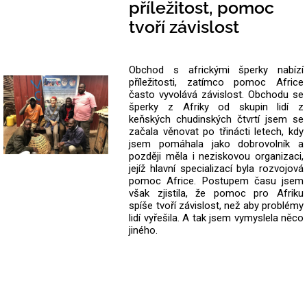
příležitost, pomoc
tvoří závislost
Obchod s africkými šperky nabízí
příležitosti, zatímco pomoc Africe
často vyvolává závislost. Obchodu se
šperky z Afriky od skupin lidí z
keňských chudinských čtvrtí jsem se
začala věnovat po třinácti letech, kdy
jsem pomáhala jako dobrovolník a
později měla i neziskovou organizaci,
jejíž hlavní specializací byla rozvojová
pomoc Africe. Postupem času jsem
však zjistila, že pomoc pro Afriku
spíše tvoří závislost, než aby problémy
lidí vyřešila. A tak jsem vymyslela něco
jiného.