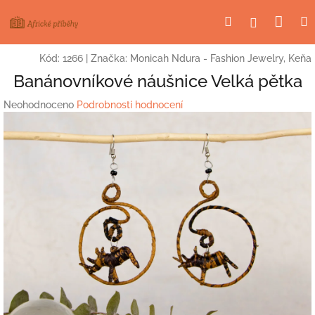
Přejít
Nák
Hledat
Přihlášení
na
obsah
koší
Kód:
1266
|
Značka:
Monicah Ndura - Fashion Jewelry, Keňa
Banánovníkové náušnice Velká pětka
Průměrné
Neohodnoceno
Podrobnosti hodnocení
hodnocení
produktu
je
0,0
z
5
hvězdiček.