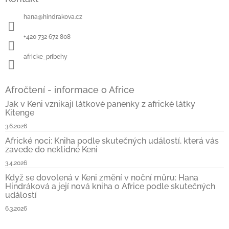
p
a
hana
@
hindrakova.cz
t
í
+420 732 672 808
africke_pribehy
Afročtení - informace o Africe
Jak v Keni vznikají látkové panenky z africké látky
Kitenge
3.6.2026
Africké noci: Kniha podle skutečných událostí, která vás
zavede do neklidné Keni
3.4.2026
Když se dovolená v Keni změní v noční můru: Hana
Hindráková a její nová kniha o Africe podle skutečných
událostí
6.3.2026