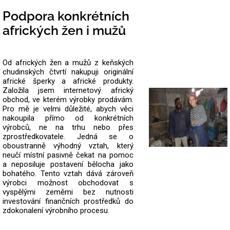
Podpora konkrétních
afrických žen i mužů
Od afrických žen a mužů z keňských
chudinských čtvrtí nakupuji originální
africké šperky a africké produkty.
Založila jsem internetový africký
obchod, ve kterém výrobky prodávám.
Pro mě je velmi důležité, abych věci
nakoupila přímo od konkrétních
výrobců, ne na trhu nebo přes
zprostředkovatele.
Jedná se o
oboustranně výhodný vztah, který
neučí místní pasivně čekat na pomoc
a neposiluje postavení bělocha jako
bohatého. Tento vztah dává zároveň
výrobci možnost obchodovat s
vyspělými zeměmi bez nutnosti
investování finančních prostředků do
zdokonalení výrobního procesu.