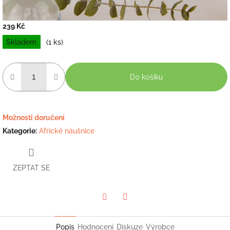
239 Kč
Měrná
Skladem
(1 ks)
cena:
Do košíku
Možnosti doručení
Kategorie
:
Africké náušnice
ZEPTAT SE
Twitter
Facebook
Popis
Hodnocení
Diskuze
Výrobce