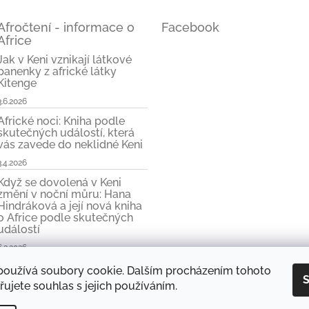
Afročtení - informace o
Facebook
Africe
Jak v Keni vznikají látkové
panenky z africké látky
Kitenge
3.6.2026
Africké noci: Kniha podle
skutečných událostí, která
vás zavede do neklidné Keni
3.4.2026
Když se dovolená v Keni
změní v noční můru: Hana
Hindráková a její nová kniha
o Africe podle skutečných
událostí
6.3.2026
používá soubory cookie. Dalším procházením tohoto
S
ujete souhlas s jejich používáním.
y Hany Hindrákové
Vše kolem Afriky
Mini e-kniha zdarma
Objevte kouzlo