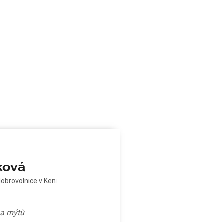
ková
dobrovolnice v Keni
ů a mýtů