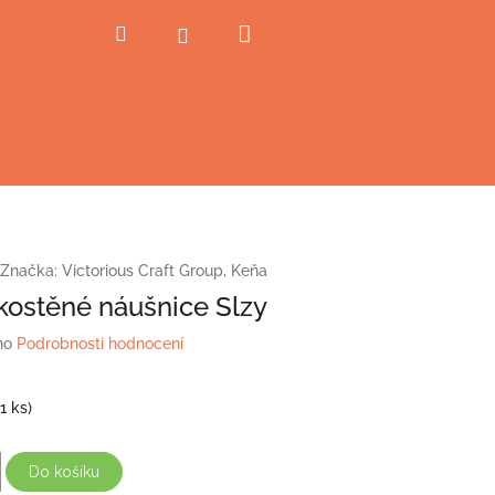
Nákupní
Hledat
Přihlášení
košík
Značka:
Victorious Craft Group, Keňa
 kostěné náušnice Slzy
no
Podrobnosti hodnocení
(1 ks)
Do košíku