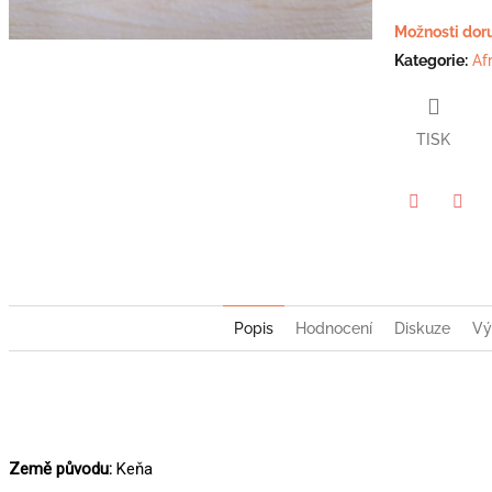
hvězdiček.
Možnosti dor
Kategorie
:
Af
TISK
Twitter
Face
Popis
Hodnocení
Diskuze
Vý
Země původu:
Keňa