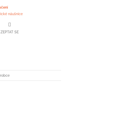
učení
rické náušnice
ZEPTAT SE
book
robce