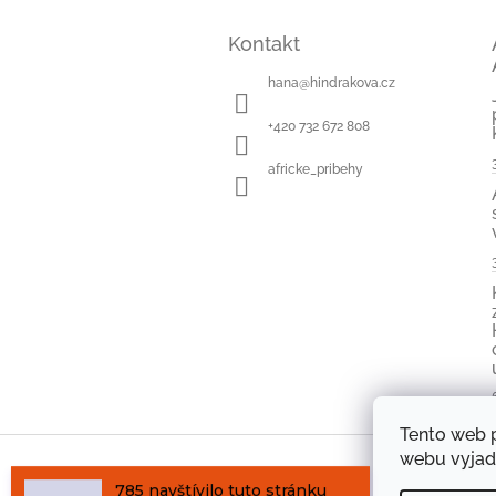
Z
á
Kontakt
p
a
hana
@
hindrakova.cz
t
í
+420 732 672 808
africke_pribehy
Tento web 
785 navštívilo tuto stránku
webu vyjadř
Oficiální stránk
navštívilo tuto stránku