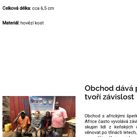
Celková délka:
cca 6,5 cm
Materiál:
hovězí kost
Obchod dává p
tvoří závislost
Obchod s africkými šperk
Africe často vyvolává záv
skupin lidí z keňských 
věnovat po třinácti letec