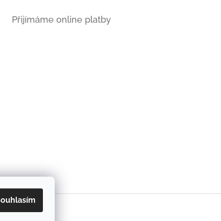
Přijímáme online platby
ouhlasím
 afrických látek