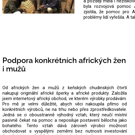
a později měla i neziskovo
byla rozvojová pomoc 
zjistila, že pomoc pro A
problémy lidí vyřešila. A 
Podpora konkrétních afrických žen
i mužů
Od afrických žen a mužů z keňských chudinských čtvrtí
nakupuji originální africké šperky a africké produkty. Založila
jsem internetový africký obchod, ve kterém výrobky prodávám.
Pro mě je velmi důležité, abych věci nakoupila přímo od
konkrétních výrobců, ne na trhu nebo přes zprostředkovatele.
Jedná se o oboustranně výhodný vztah, který neučí místní
pasivně čekat na pomoc a neposiluje postavení bělocha jako
bohatého. Tento vztah dává zároveň výrobci možnost
obchodovat s vyspělými zeměmi bez nutnosti investování