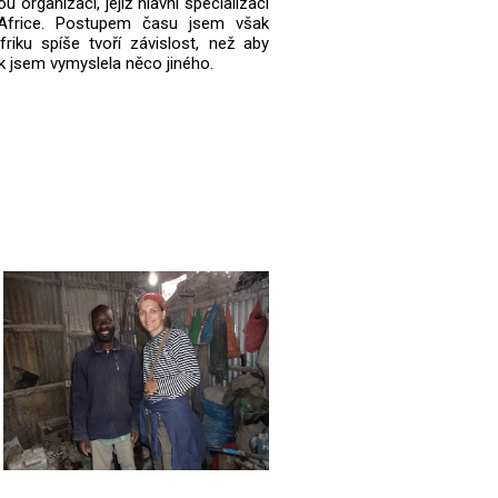
u organizaci, jejíž hlavní specializací
Africe. Postupem času jsem však
friku spíše tvoří závislost, než aby
tak jsem vymyslela něco jiného.