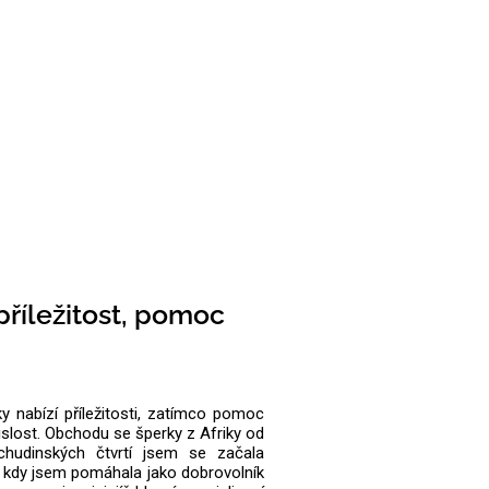
říležitost, pomoc
y nabízí příležitosti, zatímco pomoc
islost. Obchodu se šperky z Afriky od
chudinských čtvrtí jsem se začala
h, kdy jsem pomáhala jako dobrovolník