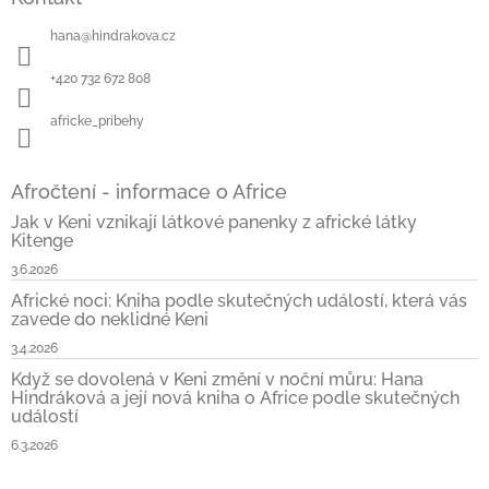
p
a
hana
@
hindrakova.cz
t
í
+420 732 672 808
africke_pribehy
Afročtení - informace o Africe
Jak v Keni vznikají látkové panenky z africké látky
Kitenge
3.6.2026
Africké noci: Kniha podle skutečných událostí, která vás
zavede do neklidné Keni
3.4.2026
Když se dovolená v Keni změní v noční můru: Hana
Hindráková a její nová kniha o Africe podle skutečných
událostí
6.3.2026