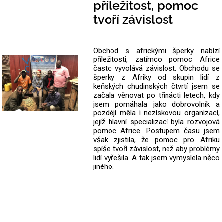
příležitost, pomoc
tvoří závislost
Obchod s africkými šperky nabízí
příležitosti, zatímco pomoc Africe
často vyvolává závislost. Obchodu se
šperky z Afriky od skupin lidí z
keňských chudinských čtvrtí jsem se
začala věnovat po třinácti letech, kdy
jsem pomáhala jako dobrovolník a
později měla i neziskovou organizaci,
jejíž hlavní specializací byla rozvojová
pomoc Africe. Postupem času jsem
však zjistila, že pomoc pro Afriku
spíše tvoří závislost, než aby problémy
lidí vyřešila. A tak jsem vymyslela něco
jiného.