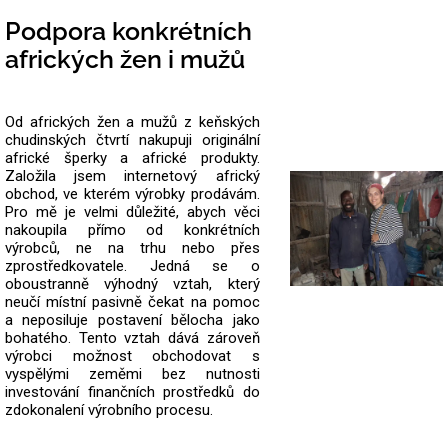
Podpora konkrétních
afrických žen i mužů
Od afrických žen a mužů z keňských
chudinských čtvrtí nakupuji originální
africké šperky a africké produkty.
Založila jsem internetový africký
obchod, ve kterém výrobky prodávám.
Pro mě je velmi důležité, abych věci
nakoupila přímo od konkrétních
výrobců, ne na trhu nebo přes
zprostředkovatele.
Jedná se o
oboustranně výhodný vztah, který
neučí místní pasivně čekat na pomoc
a neposiluje postavení bělocha jako
bohatého. Tento vztah dává zároveň
výrobci možnost obchodovat s
vyspělými zeměmi bez nutnosti
investování finančních prostředků do
zdokonalení výrobního procesu.