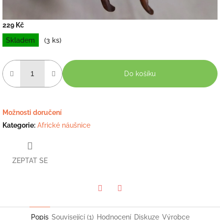
229 Kč
Měrná
Skladem
(3 ks)
cena:
Do košíku
Možnosti doručení
Kategorie
:
Africké náušnice
ZEPTAT SE
Twitter
Facebook
Popis
Související (1)
Hodnocení
Diskuze
Výrobce