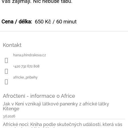
Vás zajímají. Nic nebude tabu.
Cena / délka:
650 Kč / 60 minut
Z
á
Kontakt
p
a
hana
@
hindrakova.cz
t
í
+420 732 672 808
africke_pribehy
Afročtení - informace o Africe
Jak v Keni vznikají látkové panenky z africké látky
Kitenge
3.6.2026
Africké noci: Kniha podle skutečných událostí, která vás