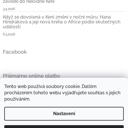
zavede do neklidné Keni
3.4.2026
Když se dovolená v Keni změní v noční můru: Hana
Hindráková a její nová kniha o Africe podle skutečných
událostí
6.3.2026
Facebook
Přijímáme online platby
Tento web používá soubory cookie. Dalším
procházením tohoto webu vyjadřujete souhlas s jejich
používáním.
Oficiální stránky Hany Hindrákové
Vše kolem Afriky
Nastavení
Mini e-kniha zdarma
Objevte kouzlo afrických látek