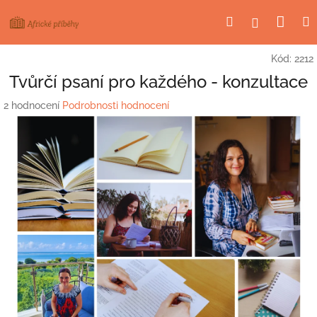
Přejít
Nák
Hledat
Přihlášení
na
obsah
koší
Kód:
2212
Tvůrčí psaní pro každého - konzultace
Průměrné
2 hodnocení
Podrobnosti hodnocení
hodnocení
produktu
je
5,0
z
5
hvězdiček.