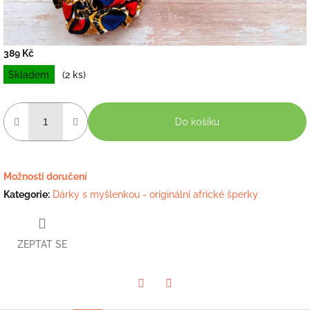
389 Kč
Měrná
Skladem
(2 ks)
cena:
Do košíku
Možnosti doručení
Kategorie
:
Dárky s myšlenkou - originální africké šperky
ZEPTAT SE
Twitter
Facebook