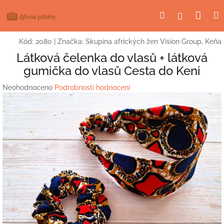
Přejít
Nák
Hledat
Přihlášení
na
obsah
koší
Kód:
2080
|
Značka:
Skupina afrických žen Vision Group, Keňa
Látková čelenka do vlasů + látková
gumička do vlasů Cesta do Keni
Průměrné
Neohodnoceno
Podrobnosti hodnocení
hodnocení
produktu
je
0,0
z
5
hvězdiček.