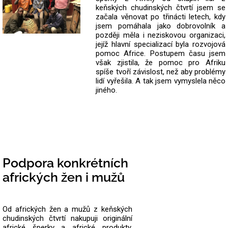
keňských chudinských čtvrtí jsem se
začala věnovat po třinácti letech, kdy
jsem pomáhala jako dobrovolník a
později měla i neziskovou organizaci,
jejíž hlavní specializací byla rozvojová
pomoc Africe. Postupem času jsem
však zjistila, že pomoc pro Afriku
spíše tvoří závislost, než aby problémy
lidí vyřešila. A tak jsem vymyslela něco
jiného.
Podpora konkrétních
afrických žen i mužů
Od afrických žen a mužů z keňských
chudinských čtvrtí nakupuji originální
africké šperky a africké produkty.