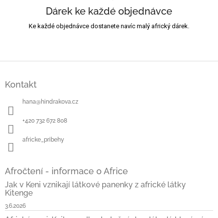
Dárek ke každé objednávce
Ke každé objednávce dostanete navíc malý africký dárek.
Z
á
Kontakt
p
a
hana
@
hindrakova.cz
t
í
+420 732 672 808
africke_pribehy
Afročtení - informace o Africe
Jak v Keni vznikají látkové panenky z africké látky
Kitenge
3.6.2026