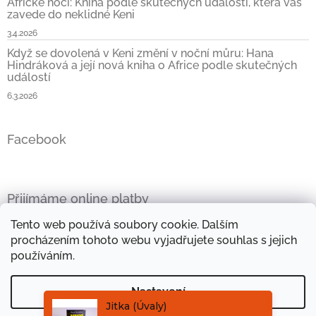
Africké noci: Kniha podle skutečných událostí, která vás
zavede do neklidné Keni
3.4.2026
Když se dovolená v Keni změní v noční můru: Hana
Hindráková a její nová kniha o Africe podle skutečných
událostí
6.3.2026
Facebook
Přijímáme online platby
Tento web používá soubory cookie. Dalším
procházením tohoto webu vyjadřujete souhlas s jejich
používáním.
Oficiální stránky Hany Hindrákové
Vše kolem Afriky
Nastavení
Mini e-kniha zdarma
Objevte kouzlo afrických látek
Jitka (Úvaly)
právě objednal:
Kniha Africké