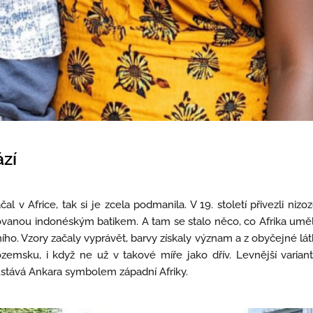
zí
al v Africe, tak si je zcela podmanila. V 19. století přivezli ni
ovanou indonéským batikem. A tam se stalo něco, co Afrika uměl
ho. Vzory začaly vyprávět, barvy získaly význam a z obyčejné lát
ozemsku, i když ne už v takové míře jako dřív. Levnější variant
zůstává Ankara symbolem západní Afriky.