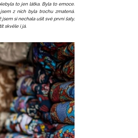
 Nebyla to jen látka. Byla to emoce.
jsem z nich byla trochu zmatená.
 jsem si nechala ušít své první šaty,
 skvěle i já.