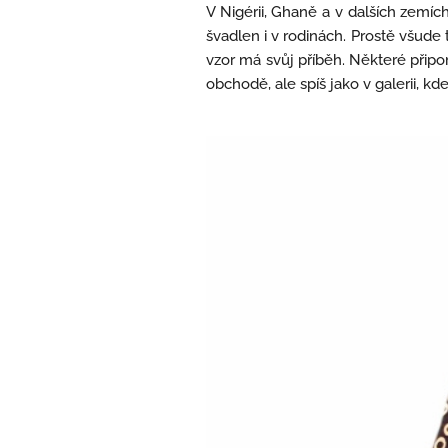
V Nigérii, Ghaně a v dalších zemíc
švadlen i v rodinách. Prostě všude t
vzor má svůj příběh. Některé připomín
obchodě, ale spíš jako v galerii, k