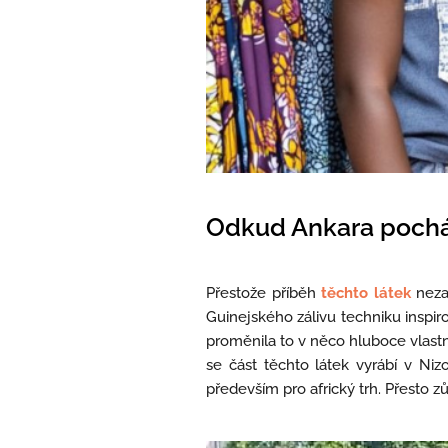
Odkud Ankara pochá
Přestože příběh
těchto látek
nezač
Guinejského zálivu techniku inspir
proměnila to v něco hluboce vlastní
se část těchto látek vyrábí v Niz
především pro africký trh. Přesto 