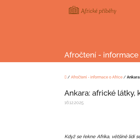
Přejít
na
obsah
Afročtení - informace 
Domů
/
Afročtení - informace o Africe
/
Ankara:
Ankara: africké látky,
16.12.2025
Když se řekne Afrika, většině lidí 