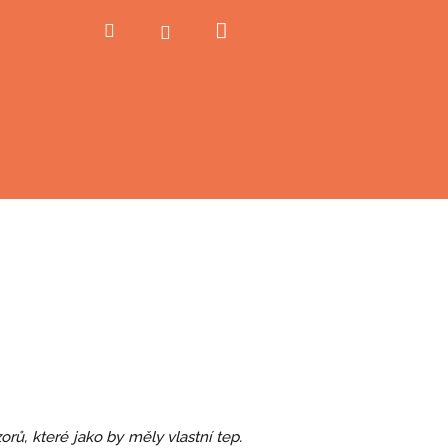
Nákupní
Hledat
Přihlášení
košík
orů, které jako by měly vlastní tep.