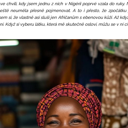
ve chvíli, kdy jsem jednu z nich v Nigérii poprvé vzala do ruky.
ještě neuměla přesně pojmenovat. A to i přesto, že zpočátku 
 jsem si, že vlastně asi sluší jen Afričanům s ebenovou kůží. Až když
. Když si vyberu látku, která mě skutečně osloví, můžu se v ní cítit