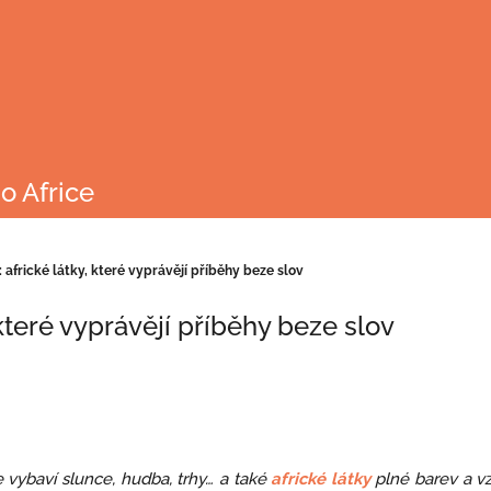
o Africe
 africké látky, které vyprávějí příběhy beze slov
 které vyprávějí příběhy beze slov
se vybaví slunce, hudba, trhy… a také
africké látky
plné barev a vz