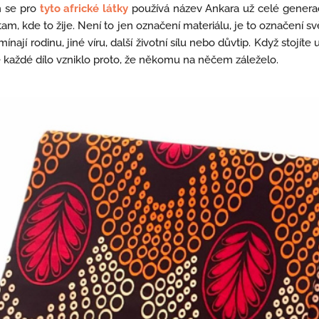
h se pro
tyto africké látky
používá název Ankara už celé generace.
am, kde to žije. Není to jen označení materiálu, je to označení sv
ají rodinu, jiné víru, další životní sílu nebo důvtip. Když stojíte 
de každé dílo vzniklo proto, že někomu na něčem záleželo.