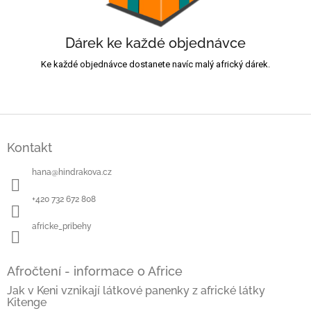
Dárek ke každé objednávce
Ke každé objednávce dostanete navíc malý africký dárek.
Z
á
Kontakt
p
a
hana
@
hindrakova.cz
t
í
+420 732 672 808
africke_pribehy
Afročtení - informace o Africe
Jak v Keni vznikají látkové panenky z africké látky
Kitenge