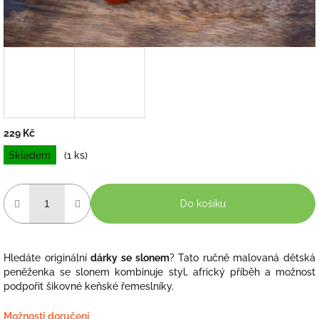
229 Kč
Měrná
Skladem
(1 ks)
cena:
Do košíku
Hledáte originální
dárky se slonem
? Tato ručně malovaná dětská
peněženka se slonem kombinuje styl, africký příběh a možnost
podpořit šikovné keňské řemeslníky.
Možnosti doručení