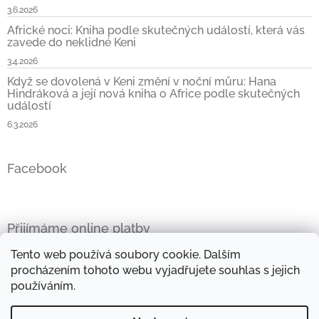
3.6.2026
Africké noci: Kniha podle skutečných událostí, která vás
zavede do neklidné Keni
3.4.2026
Když se dovolená v Keni změní v noční můru: Hana
Hindráková a její nová kniha o Africe podle skutečných
událostí
6.3.2026
Facebook
Přijímáme online platby
Tento web používá soubory cookie. Dalším
procházením tohoto webu vyjadřujete souhlas s jejich
používáním.
Oficiální stránky Hany Hindrákové
Vše kolem Afriky