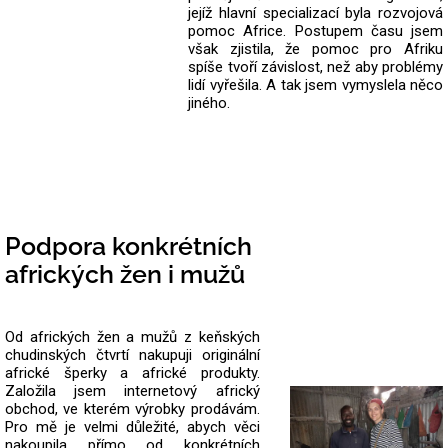
jejíž hlavní specializací byla rozvojová
pomoc Africe. Postupem času jsem
však zjistila, že pomoc pro Afriku
spíše tvoří závislost, než aby problémy
lidí vyřešila. A tak jsem vymyslela něco
jiného.
Podpora konkrétních
afrických žen i mužů
Od afrických žen a mužů z keňských
chudinských čtvrtí nakupuji originální
africké šperky a africké produkty.
Založila jsem internetový africký
obchod, ve kterém výrobky prodávám.
Pro mě je velmi důležité, abych věci
nakoupila přímo od konkrétních