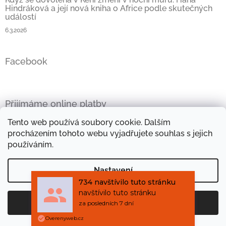
Hindráková a její nová kniha o Africe podle skutečných
událostí
6.3.2026
Facebook
Přijímáme online platby
Tento web používá soubory cookie. Dalším
procházením tohoto webu vyjadřujete souhlas s jejich
používáním.
Oficiální stránky Hany Hindrákové
Vše kolem Afriky
Nastavení
Mini e-kniha zdarma
Objevte kouzlo afrických látek
734 navštívilo tuto stránku
navštívilo tuto stránku
za posledních 7 dní
Souhlasím
Copyright 2026
Africké příběhy
. Všechna práva
Vytvořil Shoptet
Overenyweb.cz
vyhrazena.
Mini e-kniha TAJEMNÝ PILOT zdarma