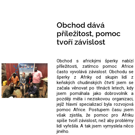
Obchod dává
příležitost, pomoc
tvoří závislost
Obchod s africkými šperky nabízí
příležitosti, zatímco pomoc Africe
často vyvolává závislost. Obchodu se
šperky z Afriky od skupin lidí z
keňských chudinských čtvrtí jsem se
začala věnovat po třinácti letech, kdy
jsem pomáhala jako dobrovolník a
později měla i neziskovou organizaci,
jejíž hlavní specializací byla rozvojová
pomoc Africe. Postupem času jsem
však zjistila, že pomoc pro Afriku
spíše tvoří závislost, než aby problémy
lidí vyřešila. A tak jsem vymyslela něco
jiného.