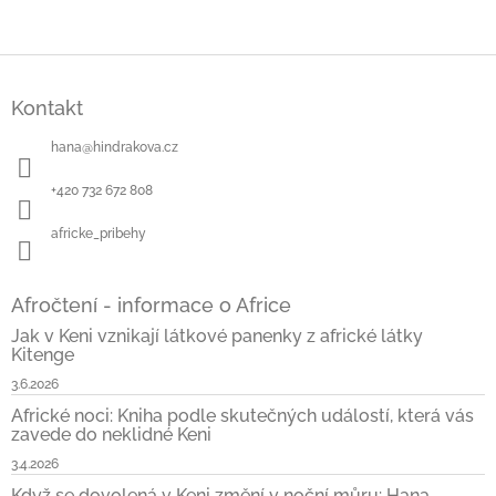
Z
á
Kontakt
p
a
hana
@
hindrakova.cz
t
í
+420 732 672 808
africke_pribehy
Afročtení - informace o Africe
Jak v Keni vznikají látkové panenky z africké látky
Kitenge
3.6.2026
Africké noci: Kniha podle skutečných událostí, která vás
zavede do neklidné Keni
3.4.2026
Když se dovolená v Keni změní v noční můru: Hana