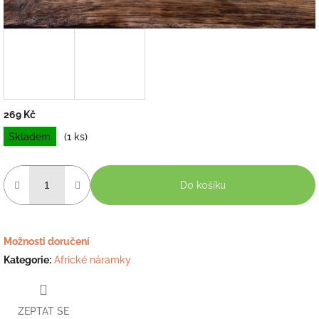
269 Kč
Měrná
Skladem
(1 ks)
cena:
Do košíku
Možnosti doručení
Kategorie
:
Africké náramky
ZEPTAT SE