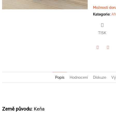
hvězdiček.
Možnosti dor
Kategorie
:
Af
TISK
Twitter
Face
Popis
Hodnocení
Diskuze
Vý
Země původu:
Keňa