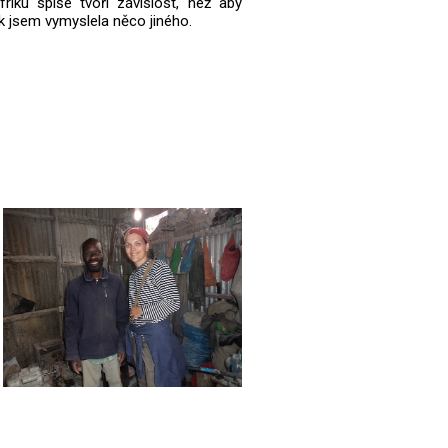
friku spíše tvoří závislost, než aby
tak jsem vymyslela něco jiného.