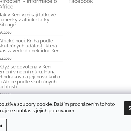
Afročtení - informace o
Facebook
Africe
Jak v Keni vznikají látkové
panenky z africké látky
Kitenge
3.6.2026
Africké noci: Kniha podle
skutečných událostí, která
vás zavede do neklidné Keni
3.4.2026
Když se dovolená v Keni
změní v noční můru: Hana
Hindráková a její nová kniha
o Africe podle skutečných
událostí
6.3.2026
používá soubory cookie. Dalším procházením tohoto
S
ujete souhlas s jejich používáním.
y Hany Hindrákové
Vše kolem Afriky
Mini e-kniha zdarma
Objevte kouzlo
í