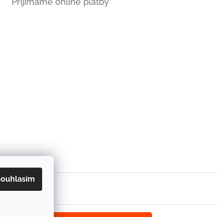
Přijímáme online platby
ouhlasím
 afrických látek