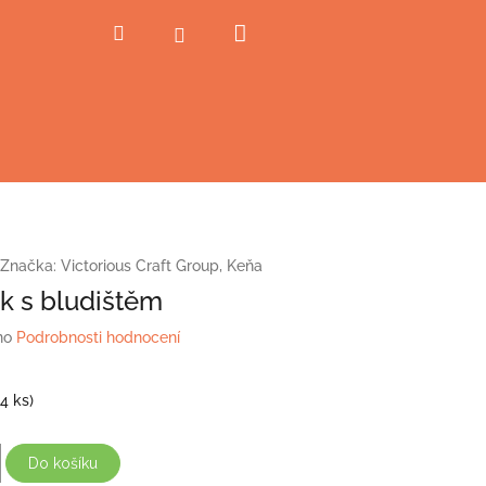
Nákupní
Hledat
Přihlášení
košík
Značka:
Victorious Craft Group, Keňa
 s bludištěm
no
Podrobnosti hodnocení
(4 ks)
Do košíku