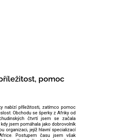
říležitost, pomoc
y nabízí příležitosti, zatímco pomoc
islost. Obchodu se šperky z Afriky od
chudinských čtvrtí jsem se začala
h, kdy jsem pomáhala jako dobrovolník
u organizaci, jejíž hlavní specializací
Africe. Postupem času jsem však