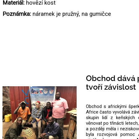
Materiál:
hovězí kost
Poznámka:
náramek je pružný, na gumičce
Obchod dává p
tvoří závislost
Obchod s africkými šperk
Africe často vyvolává záv
skupin lidí z keňských 
věnovat po třinácti letec
a později měla i neziskovo
byla rozvojová pomoc 