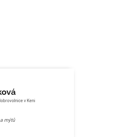
ková
dobrovolnice v Keni
ů a mýtů