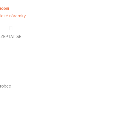
učení
rické náramky
ZEPTAT SE
book
robce