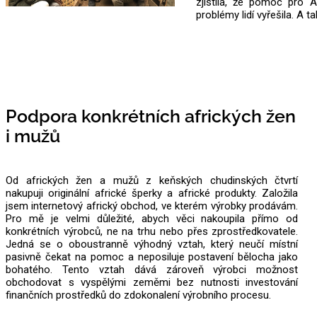
zjistila, že pomoc pro A
problémy lidí vyřešila. A 
Podpora konkrétních afrických žen
i mužů
Od afrických žen a mužů z keňských chudinských čtvrtí
nakupuji originální africké šperky a africké produkty. Založila
jsem internetový africký obchod, ve kterém výrobky prodávám.
Pro mě je velmi důležité, abych věci nakoupila přímo od
konkrétních výrobců, ne na trhu nebo přes zprostředkovatele.
Jedná se o oboustranně výhodný vztah, který neučí místní
pasivně čekat na pomoc a neposiluje postavení bělocha jako
bohatého. Tento vztah dává zároveň výrobci možnost
obchodovat s vyspělými zeměmi bez nutnosti investování
finančních prostředků do zdokonalení výrobního procesu.