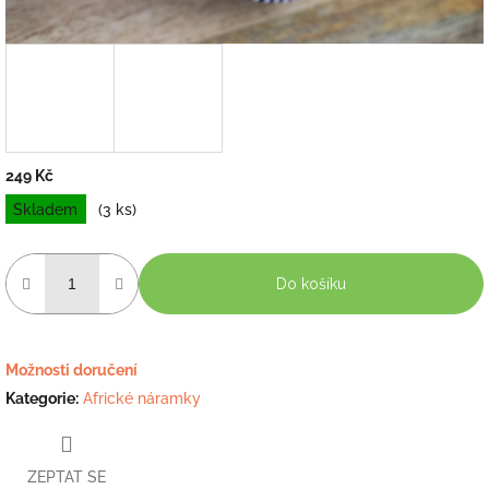
249 Kč
Měrná
Skladem
(3 ks)
cena:
Do košíku
Možnosti doručení
Kategorie
:
Africké náramky
ZEPTAT SE