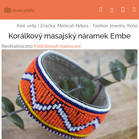
Přejít
Nák
Hledat
Přihlášení
na
obsah
koší
Kód:
1065
|
Značka:
Monicah Ndura - Fashion Jewelry, Keňa
Korálkový masajský náramek Embe
Průměrné
Neohodnoceno
Podrobnosti hodnocení
hodnocení
produktu
je
0,0
z
5
hvězdiček.