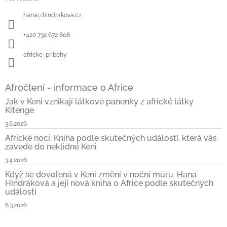
p
a
hana
@
hindrakova.cz
t
í
+420 732 672 808
africke_pribehy
Afročtení - informace o Africe
Jak v Keni vznikají látkové panenky z africké látky
Kitenge
3.6.2026
Africké noci: Kniha podle skutečných událostí, která vás
zavede do neklidné Keni
3.4.2026
Když se dovolená v Keni změní v noční můru: Hana
Hindráková a její nová kniha o Africe podle skutečných
událostí
6.3.2026