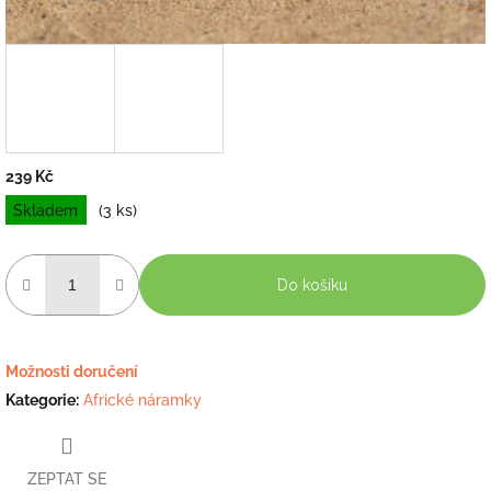
239 Kč
Měrná
Skladem
(3 ks)
cena:
Do košíku
Možnosti doručení
Kategorie
:
Africké náramky
ZEPTAT SE