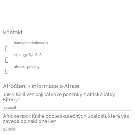
Z
á
Kontakt
p
a
hana
@
hindrakova.cz
t
í
+420 732 672 808
africke_pribehy
Afročtení - informace o Africe
Jak v Keni vznikají látkové panenky z africké látky
Kitenge
3.6.2026
Africké noci: Kniha podle skutečných událostí, která vás
zavede do neklidné Keni
3.4.2026