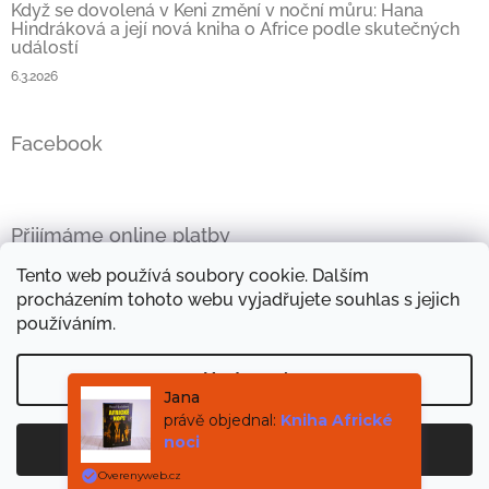
Když se dovolená v Keni změní v noční můru: Hana
Hindráková a její nová kniha o Africe podle skutečných
událostí
6.3.2026
Facebook
Přijímáme online platby
Tento web používá soubory cookie. Dalším
procházením tohoto webu vyjadřujete souhlas s jejich
používáním.
Oficiální stránky Hany Hindrákové
Vše kolem Afriky
Nastavení
Mini e-kniha zdarma
Objevte kouzlo afrických látek
Jana
právě objednal:
Kniha Africké
noci
Souhlasím
Copyright 2026
Africké příběhy
. Všechna práva
Vytvořil Shoptet
Overenyweb.cz
vyhrazena.
Mini e-kniha TAJEMNÝ PILOT zdarma