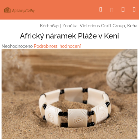
Přejít
Nák
Hledat
Přihlášení
na
obsah
koší
Kód:
1641
|
Značka:
Victorious Craft Group, Keňa
Africký náramek Pláže v Keni
Průměrné
Neohodnoceno
Podrobnosti hodnocení
hodnocení
produktu
je
0,0
z
5
hvězdiček.