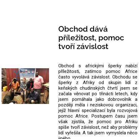
Obchod dává
příležitost, pomoc
tvoří závislost
Obchod s africkými šperky nabízí
příležitosti, zatímco pomoc Africe
často vyvolává závislost. Obchodu se
šperky z Afriky od skupin lidí z
keňských chudinských čtvrtí jsem se
začala věnovat po třinácti letech, kdy
jsem pomáhala jako dobrovolník a
později měla i neziskovou organizaci,
jejíž hlavní specializací byla rozvojová
pomoc Africe. Postupem času jsem
však zjistila, že pomoc pro Afriku
spíše tvoří závislost, než aby problémy
lidí vyřešila. A tak jsem vymyslela něco
jiného.