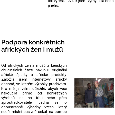
lidí vyřešila. A tak jsem vymyslela něco
jiného.
Podpora konkrétních
afrických žen i mužů
Od afrických žen a mužů z keňských
chudinských čtvrtí nakupuji originální
africké šperky a africké produkty.
Založila jsem internetový africký
obchod, ve kterém výrobky prodávám.
Pro mě je velmi důležité, abych věci
nakoupila přímo od konkrétních
výrobců, ne na trhu nebo přes
zprostředkovatele.
Jedná se o
oboustranně výhodný vztah, který
neučí místní pasivně čekat na pomoc