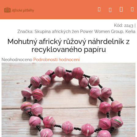
Přejít
Nák
Hledat
Přihlášení
na
obsah
koší
Kód:
2243
|
Značka:
Skupina afrických žen Power Women Group, Keňa
Mohutný africký růžový náhrdelník z
recyklovaného papíru
Průměrné
Neohodnoceno
Podrobnosti hodnocení
hodnocení
produktu
je
0,0
z
5
hvězdiček.