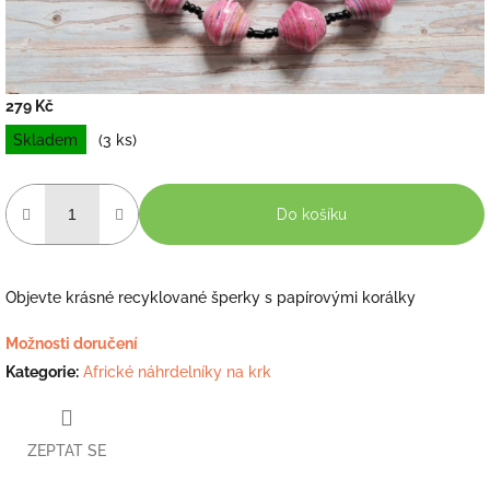
279 Kč
Měrná
Skladem
(3 ks)
cena:
Do košíku
Objevte krásné recyklované šperky s papírovými korálky
Možnosti doručení
Kategorie
:
Africké náhrdelníky na krk
ZEPTAT SE