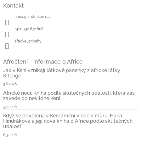
á
Kontakt
p
a
hana
@
hindrakova.cz
t
í
+420 732 672 808
africke_pribehy
Afročtení - informace o Africe
Jak v Keni vznikají látkové panenky z africké látky
Kitenge
3.6.2026
Africké noci: Kniha podle skutečných událostí, která vás
zavede do neklidné Keni
3.4.2026
Když se dovolená v Keni změní v noční můru: Hana
Hindráková a její nová kniha o Africe podle skutečných
událostí
6.3.2026