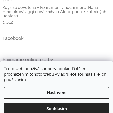
3.4.2026
Když se dovolená v Keni změní v noční můru: Hana
Hindráková a její nová kniha o Africe podle skutečných
událostí
6.3.2026
Facebook
Přijímáme online platby
Tento web používá soubory cookie. Dalším
procházením tohoto webu vyjadřujete souhlas s jejich
používáním.
Oficiální stránky Hany Hindrákové
Vše kolem Afriky
Nastavení
Mini e-kniha zdarma
Objevte kouzlo afrických látek
Souhlasím
Copyright 2026
Africké příběhy
. Všechna práva
Vytvořil Shoptet