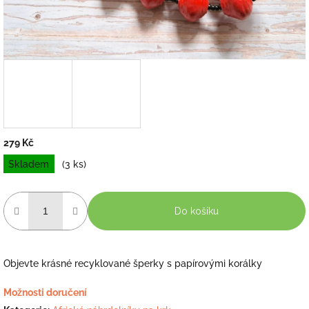
279 Kč
Měrná
Skladem
(3 ks)
cena:
Do košíku
Objevte krásné recyklované šperky s papírovými korálky
Možnosti doručení