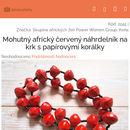
Přejít
Nák
Hledat
Přihlášení
na
obsah
koší
Kód:
2245
|
Značka:
Skupina afrických žen Power Women Group, Keňa
Mohutný africký červený náhrdelník na
krk s papírovými korálky
Průměrné
Neohodnoceno
Podrobnosti hodnocení
hodnocení
produktu
je
0,0
z
5
hvězdiček.