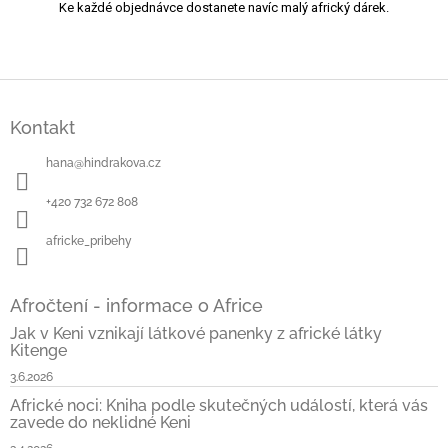
Ke každé objednávce dostanete navíc malý africký dárek.
Z
á
Kontakt
p
a
hana
@
hindrakova.cz
t
í
+420 732 672 808
africke_pribehy
Afročtení - informace o Africe
Jak v Keni vznikají látkové panenky z africké látky
Kitenge
3.6.2026
Africké noci: Kniha podle skutečných událostí, která vás
zavede do neklidné Keni