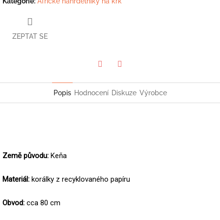
Kategorie
:
Africké náhrdelníky na krk
ZEPTAT SE
Twitter
Facebook
Popis
Hodnocení
Diskuze
Výrobce
Země původu:
Keňa
Materiál:
korálky z recyklovaného papíru
Obvod:
cca 80 cm