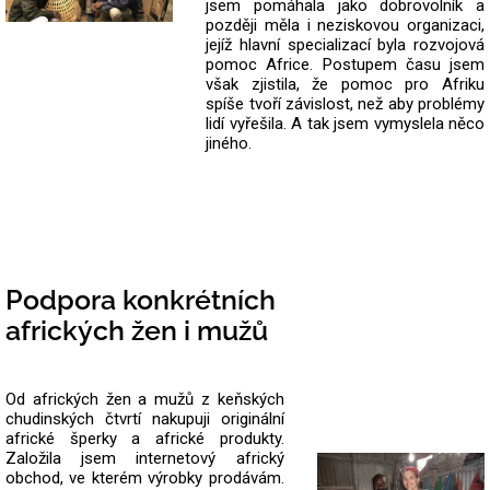
jsem pomáhala jako dobrovolník a
později měla i neziskovou organizaci,
jejíž hlavní specializací byla rozvojová
pomoc Africe. Postupem času jsem
však zjistila, že pomoc pro Afriku
spíše tvoří závislost, než aby problémy
lidí vyřešila. A tak jsem vymyslela něco
jiného.
Podpora konkrétních
afrických žen i mužů
Od afrických žen a mužů z keňských
chudinských čtvrtí nakupuji originální
africké šperky a africké produkty.
Založila jsem internetový africký
obchod, ve kterém výrobky prodávám.