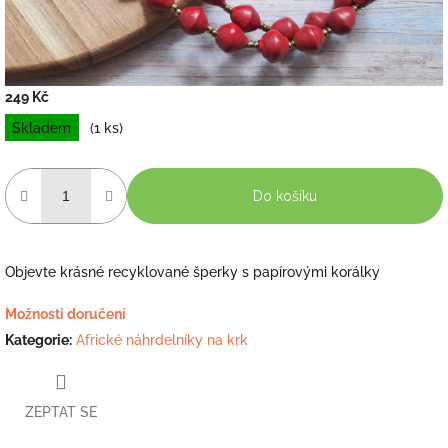
249 Kč
Měrná
Skladem
(1 ks)
cena:
Do košíku
Objevte krásné recyklované šperky s papírovými korálky
Možnosti doručení
Kategorie
:
Africké náhrdelníky na krk
ZEPTAT SE