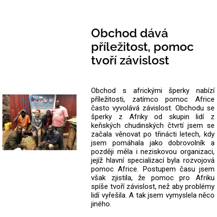
Obchod dává
příležitost, pomoc
tvoří závislost
Obchod s africkými šperky nabízí
příležitosti, zatímco pomoc Africe
často vyvolává závislost. Obchodu se
šperky z Afriky od skupin lidí z
keňských chudinských čtvrtí jsem se
začala věnovat po třinácti letech, kdy
jsem pomáhala jako dobrovolník a
později měla i neziskovou organizaci,
jejíž hlavní specializací byla rozvojová
pomoc Africe. Postupem času jsem
však zjistila, že pomoc pro Afriku
spíše tvoří závislost, než aby problémy
lidí vyřešila. A tak jsem vymyslela něco
jiného.