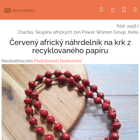
Přejít
Nák
Hledat
Přihlášení
na
obsah
koší
Kód:
2256
|
Značka:
Skupina afrických žen Power Women Group, Keňa
Červený africký náhrdelník na krk z
recyklovaného papíru
Průměrné
Neohodnoceno
Podrobnosti hodnocení
hodnocení
produktu
je
0,0
z
5
hvězdiček.