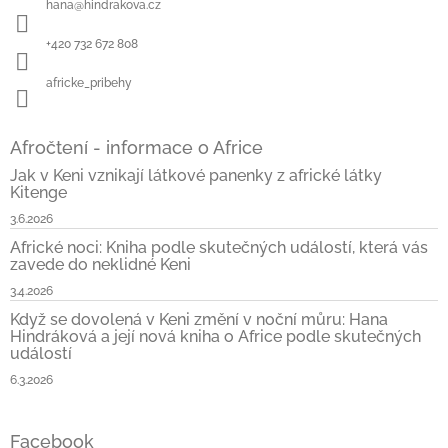
hana
@
hindrakova.cz
t
í
+420 732 672 808
africke_pribehy
Afročtení - informace o Africe
Jak v Keni vznikají látkové panenky z africké látky
Kitenge
3.6.2026
Africké noci: Kniha podle skutečných událostí, která vás
zavede do neklidné Keni
3.4.2026
Když se dovolená v Keni změní v noční můru: Hana
Hindráková a její nová kniha o Africe podle skutečných
událostí
6.3.2026
Facebook