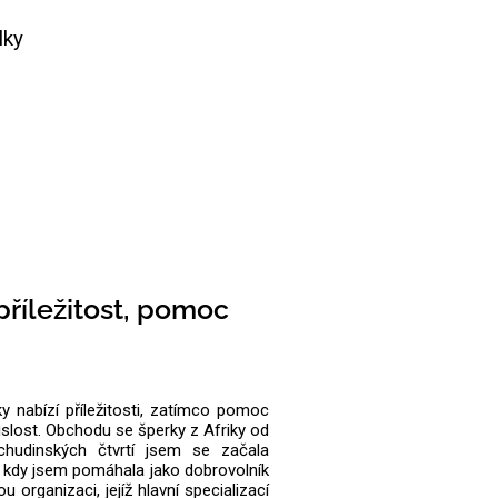
lky
říležitost, pomoc
y nabízí příležitosti, zatímco pomoc
islost. Obchodu se šperky z Afriky od
chudinských čtvrtí jsem se začala
h, kdy jsem pomáhala jako dobrovolník
u organizaci, jejíž hlavní specializací