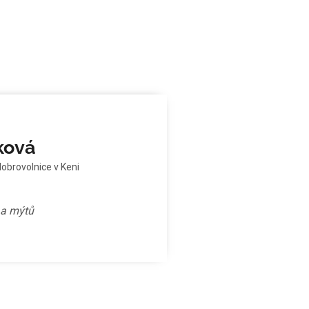
ková
dobrovolnice v Keni
ů a mýtů