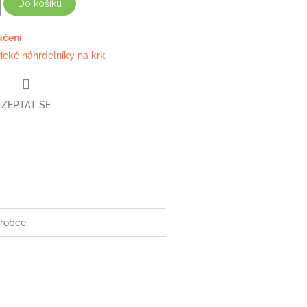
Do košíku
učení
rické náhrdelníky na krk
ZEPTAT SE
book
robce