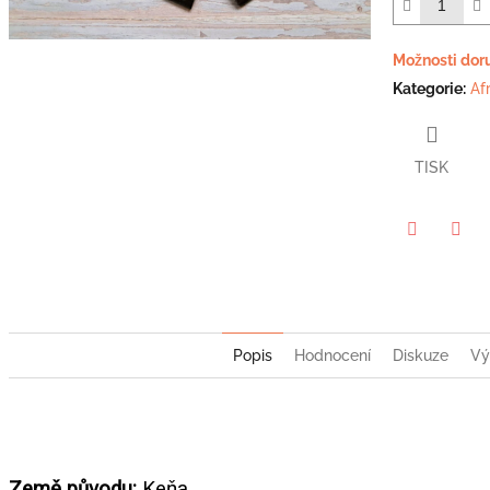
5
hvězdiček.
Možnosti dor
Kategorie
:
Af
TISK
Twitter
Face
Popis
Hodnocení
Diskuze
Vý
Země původu:
Keňa