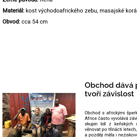
Materiál:
kost východoafrického zebu, masajské korá
Obvod:
cca 54 cm
Obchod dává p
tvoří závislost
Obchod s africkými šperk
Africe často vyvolává záv
skupin lidí z keňských 
věnovat po třinácti letec
a později měla i neziskovo