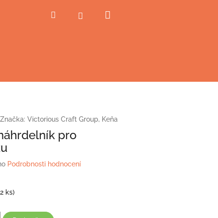
Nákupní
Hledat
Přihlášení
košík
Značka:
Victorious Craft Group, Keňa
 náhrdelník pro
ku
no
Podrobnosti hodnocení
(2 ks)