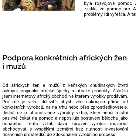
byla rozvojová pomoc 
zjistila, že pomoc pro A
problémy lidí vyřešila. A 
Podpora konkrétních afrických žen
i mužů
Od afrických žen a mužů z keňských chudinských čtvrtí
nakupuji originální africké šperky a africké produkty. Založila
jsem internetový africký obchod, ve kterém výrobky prodávám.
Pro mě je velmi důležité, abych věci nakoupila přímo od
konkrétních výrobců, ne na trhu nebo přes zprostředkovatele.
Jedná se o oboustranně výhodný vztah, který neučí místní
pasivně čekat na pomoc a neposiluje postavení bělocha jako
bohatého. Tento vztah dává zároveň výrobci možnost
obchodovat s vyspělými zeměmi bez nutnosti investování
finančních prostředků do zdokonalení výrobního procesu.