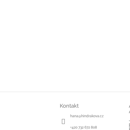
Z
á
Kontakt
p
a
hana
@
hindrakova.cz
t
í
+420 732 672 808