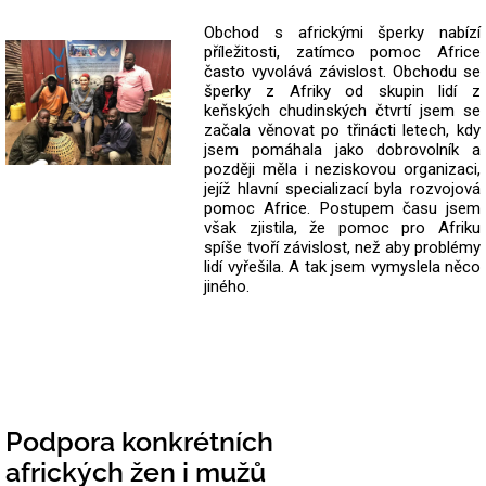
Obchod s africkými šperky nabízí
příležitosti, zatímco pomoc Africe
často vyvolává závislost. Obchodu se
šperky z Afriky od skupin lidí z
keňských chudinských čtvrtí jsem se
začala věnovat po třinácti letech, kdy
jsem pomáhala jako dobrovolník a
později měla i neziskovou organizaci,
jejíž hlavní specializací byla rozvojová
pomoc Africe. Postupem času jsem
však zjistila, že pomoc pro Afriku
spíše tvoří závislost, než aby problémy
lidí vyřešila. A tak jsem vymyslela něco
jiného.
Podpora konkrétních
afrických žen i mužů