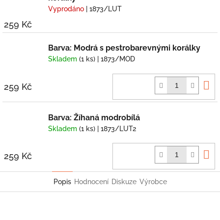
Vyprodáno
| 1873/LUT
259 Kč
Barva: Modrá s pestrobarevnými korálky
Skladem
(1 ks)
| 1873/MOD
D
259 Kč
k
Barva: Žíhaná modrobílá
Skladem
(1 ks)
| 1873/LUT2
D
259 Kč
k
Popis
Hodnocení
Diskuze
Výrobce