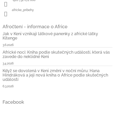
africke_pribehy
Afročtení - informace o Africe
Jak v Keni vznikají látkové panenky z africké látky
Kitenge
3.6.2026
Africké noci: Kniha podle skutečných událostí, která vás
zavede do neklidné Keni
3.4.2026
Když se dovolená v Keni změní v noční můru: Hana
Hindráková a její nová kniha o Africe podle skutečných
událostí
6.3.2026
Facebook