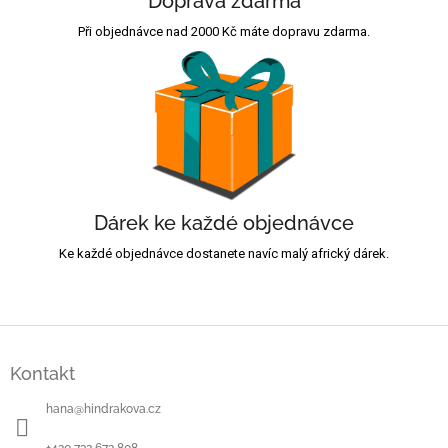
Doprava zdarma
Při objednávce nad 2000 Kč máte dopravu zdarma.
Dárek ke každé objednávce
Ke každé objednávce dostanete navíc malý africký dárek.
Z
á
Kontakt
p
a
hana
@
hindrakova.cz
t
í
+420 732 672 808