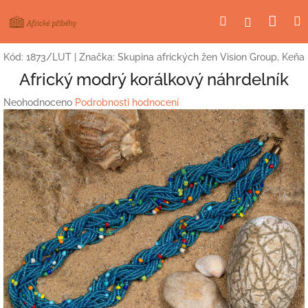
Přejít
Nák
Hledat
Přihlášení
na
obsah
koší
Kód:
1873/LUT
|
Značka:
Skupina afrických žen Vision Group, Keňa
Africký modrý korálkový náhrdelník
Průměrné
Neohodnoceno
Podrobnosti hodnocení
hodnocení
produktu
je
0,0
z
5
hvězdiček.