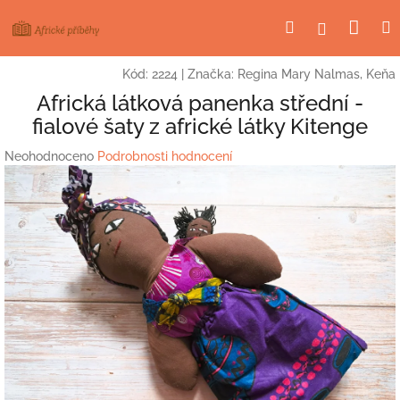
Přejít
Nák
Hledat
Přihlášení
na
obsah
koší
Kód:
2224
|
Značka:
Regina Mary Nalmas, Keňa
Africká látková panenka střední -
fialové šaty z africké látky Kitenge
Průměrné
Neohodnoceno
Podrobnosti hodnocení
hodnocení
produktu
je
0,0
z
5
hvězdiček.