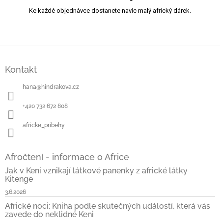
Ke každé objednávce dostanete navíc malý africký dárek.
Z
á
Kontakt
p
a
hana
@
hindrakova.cz
t
í
+420 732 672 808
africke_pribehy
Afročtení - informace o Africe
Jak v Keni vznikají látkové panenky z africké látky
Kitenge
3.6.2026
Africké noci: Kniha podle skutečných událostí, která vás
zavede do neklidné Keni