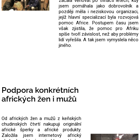
začala věnovat po třinácti letech, kdy
jsem pomáhala jako dobrovolník a
později měla i neziskovou organizaci,
jejíž hlavní specializací byla rozvojová
pomoc Africe. Postupem času jsem
však zjistila, že pomoc pro Afriku
spíše tvoří závislost, než aby problémy
lidí vyřešila. A tak jsem vymyslela něco
jiného.
Podpora konkrétních
afrických žen i mužů
Od afrických žen a mužů z keňských
chudinských čtvrtí nakupuji originální
africké šperky a africké produkty.
Založila jsem internetový africký