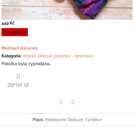
449 Kč
Měrná
Vyprodáno
cena:
Možnosti doručení
Kategorie
:
Africké látkové panenky - dekorace
Položka byla vyprodána…
ZEPTAT SE
Twitter
Facebook
Popis
Hodnocení
Diskuze
Výrobce