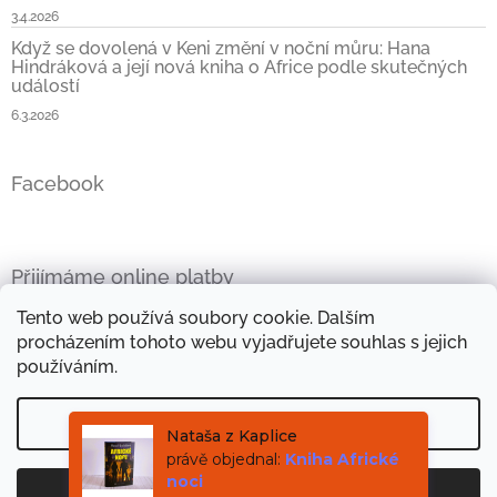
3.4.2026
Když se dovolená v Keni změní v noční můru: Hana
Hindráková a její nová kniha o Africe podle skutečných
událostí
6.3.2026
Facebook
Přijímáme online platby
Tento web používá soubory cookie. Dalším
procházením tohoto webu vyjadřujete souhlas s jejich
používáním.
Oficiální stránky Hany Hindrákové
Vše kolem Afriky
Nastavení
Mini e-kniha zdarma
Objevte kouzlo afrických látek
Nataša z Kaplice
právě objednal:
Kniha Africké
noci
Souhlasím
Copyright 2026
Africké příběhy
. Všechna práva
Vytvořil Shoptet