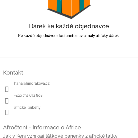
Dárek ke každé objednávce
Ke každé objednávce dostanete navíc malý africký dárek.
Z
á
Kontakt
p
a
hana
@
hindrakova.cz
t
í
+420 732 672 808
africke_pribehy
Afročtení - informace o Africe
Jak v Keni vznikají látkové panenky z africké látky