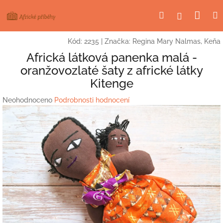
Přejít
Nák
Hledat
Přihlášení
na
obsah
koší
Kód:
2235
|
Značka:
Regina Mary Nalmas, Keňa
Africká látková panenka malá -
oranžovozlaté šaty z africké látky
Kitenge
Průměrné
Neohodnoceno
Podrobnosti hodnocení
hodnocení
produktu
je
0,0
z
5
hvězdiček.