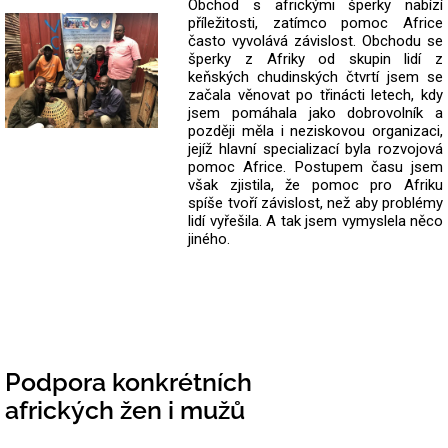
Obchod s africkými šperky nabízí
příležitosti, zatímco pomoc Africe
často vyvolává závislost. Obchodu se
šperky z Afriky od skupin lidí z
keňských chudinských čtvrtí jsem se
začala věnovat po třinácti letech, kdy
jsem pomáhala jako dobrovolník a
později měla i neziskovou organizaci,
jejíž hlavní specializací byla rozvojová
pomoc Africe. Postupem času jsem
však zjistila, že pomoc pro Afriku
spíše tvoří závislost, než aby problémy
lidí vyřešila. A tak jsem vymyslela něco
jiného.
Podpora konkrétních
afrických žen i mužů