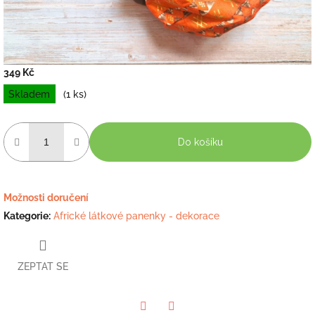
349 Kč
Měrná
Skladem
(1 ks)
cena:
Do košíku
Možnosti doručení
Kategorie
:
Africké látkové panenky - dekorace
ZEPTAT SE